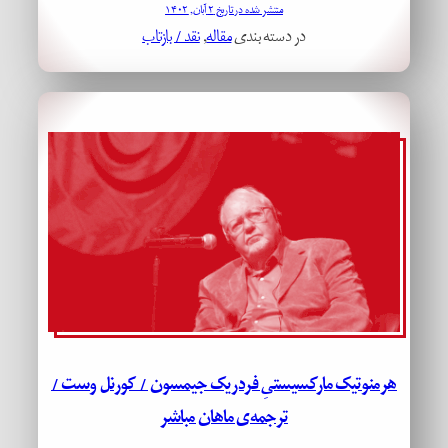
منتشر شده در تاریخ ۲ آبان, ۱۴۰۲
در دسته بندی
مقاله
, 
نقد / بازتاب
هرمنوتیک مارکسیستیِ فردریک جیمسون / کورنل وست /
ترجمه‌ی ماهان مباشر