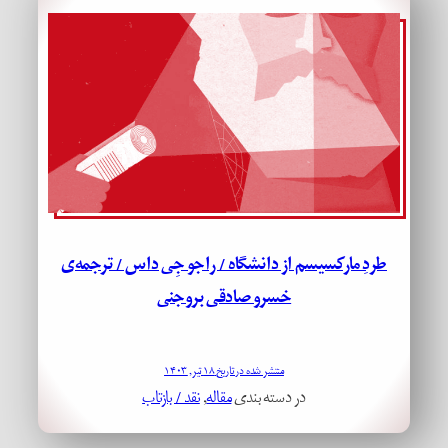
طردِ مارکسیسم از دانشگاه / راجو جِی داس / ترجمه‌ی
خسرو صادقی بروجنی
منتشر شده در تاریخ ۱۸ تیر, ۱۴۰۳
در دسته بندی
مقاله
, 
نقد / بازتاب