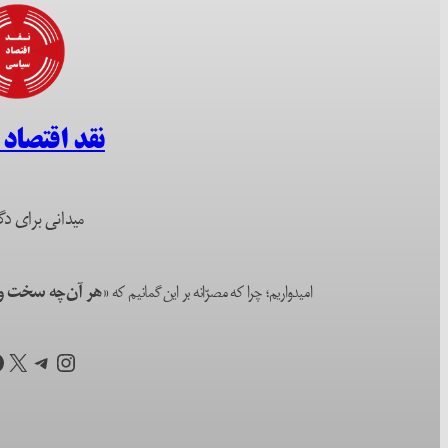
نقد اقتصاد
میدانی برای دگ
امیدواریم؛ چرا که مصرّانه بر این گمانیم که
«هر آن‌چه سخت و ا
اینستاگرم
تلگرام
X
ف