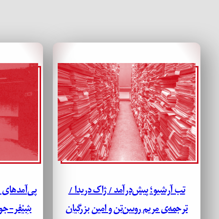
تب آرشیو؛ پیش‌درآمد / ژاک دریدا /
پی‌آمدهای ح
ترجمه‌ی مریم رویین‌تن و امین بزرگیان
شِیْفر-جو