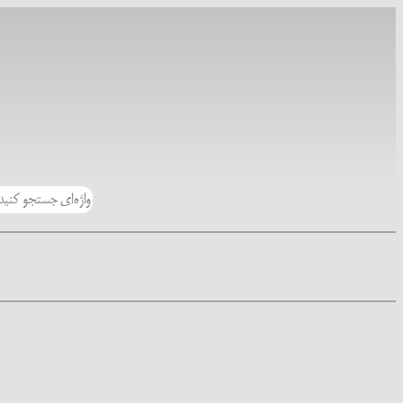
رفتن
به
محتوا
جستجو