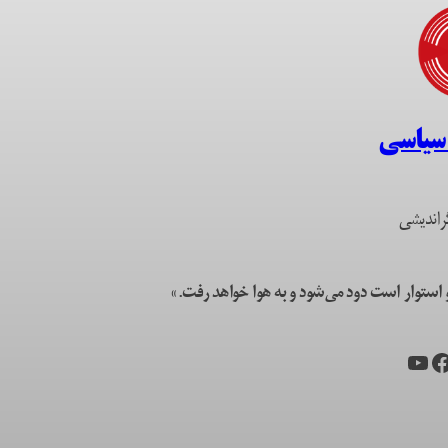
 سیاسی
راندیشی
ستوار است دود می‌شود و به هوا خواهد رفت.»
یس‌بوک
یوتیوب