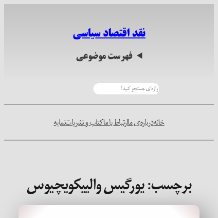
رفتن
به
نقد اقتصاد سیاسی
محتوا
فهرست موضوعی
جستجو
خانه
درباره‌ی ما
ارتباط با ما
کتاب و نشریات
نمایه
برچسب:
یورگیس والییکویچیوس