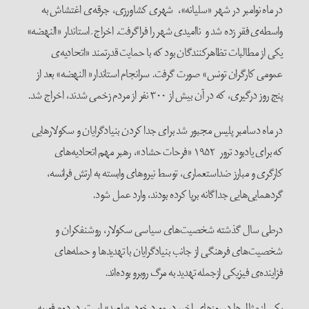
در ماه نوامبر در شهر «سلیانه»، شهری کشاورزی، جرقه‌ی اغتشاش به
واسطه‌ی فقر زده شد و ناامیدی شهر را فراگرفت. اخراج ِ استاندار «النهضه»
یکی از مطالبات تظاهرکنندگان بود که با حمایت قدرتمند «اتحادیه‌ی
عمومی کارگران تونس» صورت گرفت. سرانجام استاندار« النهضه» بعد از
پنج روز درگیری، که در آن بیش از ۳۰۰ نفر از مردم زخمی شدند، اخراج شد.
در ماه دسامبر پلیس مجبور شد برای جدا کردن بنیادگرایان و سکولارهایی
که برای یادبود ترور ۱۹۵۲ «فرحات حشاد»، رهبر مهم اتحادیه‌های
کارگری و مبارز ضداستعماری، توسط نیروهای وابسته به ارتش فرانسه،
گردهمایی‌هایی جداگانه برپا کرده بودند، وارد عمل شود.
درطی سال گذشته شخصیت‌های سیاسی سکولار، روشنفکران و
شخصیت‌های فرهنگی از جانب بنیادگرایان با تهدیدها و حمله‌های
فزاینده‌‌ی فیزیکی ازجمله تهدید به مرگ روبرو بوده‌اند.
یکی از مثال‌ها در روزهای اخیر در مورد خود ِ «بلعید» است. در دوم فوریه