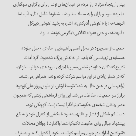
بیش از پنجاه هزار تن از مردم در خیابان‌های تونس برای برگزاری سوگواری
«بلعید» سرما و باران را به مصاف طلبیدند. شعارها شامل «نان، آب، اما
النهضه نه» یا «غنوشی آدم‌کش»، اشاره به رشید غنوشی دبیرکل
«النهضه»، و حتی «مردم انقلابی دیگر می‌خواهند»، بود.
جمعیت از صبح زود در محل اصلی راهپیمایی، خانه‌ی «جبل جلود»،
همسایه‌ی تهیدستی که بلعید در خانه‌اش بزرگ شده بود، گرد آمدند.
تشییع‌کنندگان جنازه در تمامی مسیر با اجرای سرودهای عزا توسط زنان،
که در شمار زیادی در این مراسم شرکت کرده بودند، همراهی می‌‌شدند.
(راهپیمایی در عین حال به شدت توسط ارتش، از طریق پرواز هلی‌کوپتر‌ها
برفراز سر جمعیت، حفاظت می‌شد. این برای فرماندهی ارتشی که همچون
مصر چندان شیفته‌ی حکومت بنیادگرا نیست ژست کوچکی نبود.
دست‌کم شکلی از فشار بر «النهضه» بود تا بخشی از کنترل خود را به نفع ِ
پیشنهاد جبالی برای حکومت تکنوکرات‌ها واگذارد.) جوانان محلات
فقیرنشین اطراف در جریان مراسم نتوانستند خود را کنترل کنند و به طرف