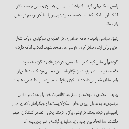
پلیس سنگ‌پرانی کردند که باعث شد پلیس به سوی تمامی جمعیت گاز
اشک آور شلیک کند. اما جمعیت انبوه بدون تزلزل تا آخر مراسم در محل
باقی ماند.
رفیق سیاسی بلعید، «حامه حمامی»، در خطابه‌ی سوگواری او یک شعار
حزبی برای آینده صادر کرد: «تونسی‌ها، متحد شوید. انقلاب ادامه دارد.»
گردهم‌آیی‌هایی کوچک‌تر، اما مهمی، در شهرهای دیگری همچون
«قفصه» و «سیدی بوزید» نیز برگزار شد، این درحالی بود که صدها تن از
راهپیمایان شعار می‌دادند: «شکری بخواب، مبارزه‌ات را ادامه می‌دهیم.»
روزبعد، اعضای «النهضه» و سلفی‌ها تظاهرات خود را با هدف قراردادن
فرانسوی‌ها به عنوان نیروی حامی سکولاریست‌ها و چپگراهایی که روز قبل
راهپیمایی کرده بودند، در تونس برگزار کردند. یکی از تظاهر کنندگان اظهار
داشت: «ما اتحاد بین چپ، رژیم سابق و فرانسه را نمی‌پذیریم.» اما