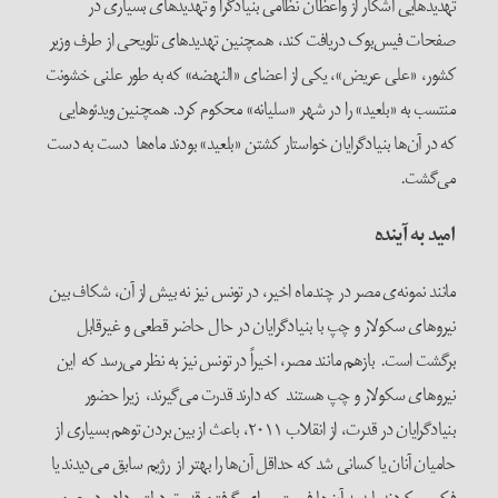
تهدیدهایی آشکار از واعظان نظامی بنیادگرا و تهدیدهای بسیاری در
صفحات فیس‌بوک دریافت کند، همچنین تهدیدهای تلویحی‌ از طرف وزیر
کشور، «علی عریض»، یکی از اعضای «النهضه» که به طور علنی خشونت
منتسب به «بلعید» را در شهر «سلیانه» محکوم کرد. همچنین ویدئوهایی
که در آن‌ها بنیادگرایان خواستار کشتن «بلعید» بودند ماه‌ها دست به دست
می‌گشت.
ا
مید به آینده
مانند نمونه‌ی مصر در چندماه اخیر، در تونس نیز نه بیش از آن، شکاف بین
نیروهای سکولار و چپ با بنیادگرایان در حال حاضر قطعی و غیرقابل
برگشت است. بازهم مانند مصر، اخیراً در تونس نیز به نظر می‌رسد که این
نیروهای سکولار و چپ هستند که دارند قدرت می‌گیرند، زیرا حضور
بنیادگرایان در قدرت، از انقلاب ۲۰۱۱، باعث از بین بردن توهم بسیاری از
حامیان آنان یا کسانی شد که حداقل آن‌ها را بهتر از رژیم سابق می‌دیدند یا