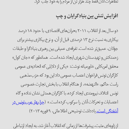
تظاهرات آنان فقط چند هزار تن از مردم را به خود جلب کرد.
افزایش تنش بین بنیادگرایان و چپ
دو سال بعد از انقلاب ۲۰۱۱ بحران‌های اقتصادی، با حدود ۱۸ درصد
بیکاری به نسبت نرخ ۱۳ درصدی قبل از آن، و نرخ بیکاری بیشتر برای
جوانان، عمیق‌تر شده است. تفرقه‌ی عمیقی بین رهبری بنیادگرا و طبقات
زحمتکش و تهیدستان شهری ایجاد شده است. همانطور که «جان کول»
محقق امریکایی خاورمیانه نوشت: «یکی از دلایلی که اتحادیه‌ی عمومی
کارگران تونس فراخوان اعتصاب عمومی داد این بود که حزب مذهبی
راست حاکم، «النهضه»، از هنگام انقلاب با بخش تجارت خصوصی
تونس ائتلاف نیرومندی ایجاد کرده، با کارگران همدلی نشان نداده و گاه
اعتصابات و تحرکات آنان را سرکوب کرده است.» (
چرا بهار عرب تونس در
آشفتگی است،
یادداشت توضیحی اطلاعاتی، ۹ فوریه ۲۰۱۳)
از زاویه‌ای مثبت، پیشرفت‌ها از زمانی که انقلاب آغاز شد، به ایجاد ارتباطی