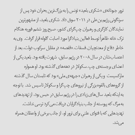
ترور جبونانه‌ی «شکری بلعید» تونس را به بزرگ‌ترین بحران خود پس از
سرنگونی رژیم بن‌علی در ۲۰۱۱ سوق داد. شکری بلعید، از مشهورترین
نمایندگان کارگری و رهبران چپ‌گرای کشور، صبح روز ششم فوریه هنگام
ترک خانه‌ ظاهراً توسط فعالین بنیادگرا مورد اصابت گلوله قرار گرفت. وی به
خاطر دفاع از معدنچیان ِ فسفات ِ «قفصه» در مقابل سرکوب دولت، بعد از
اعتصاب‌شان در سال ۲۰۰۸ در رژیم سابق، شهرت یافته بود. بلعید یکی از
اعضای برجسته‌ی چپ ِ سکولار در دهه‌های گذشته بود. او همواره
مارکسیست و یکی از رهبران «جبهه‌ی ملی» بود که تابستان سال گذشته
از گروه‌های ‌بالقوه بزرگی از نیروهای چپ‌گرا و سکولار تاسیس شد. با توجه
به اینکه بلعید سال‌های زیادی را در رژیم سابق در حبس بود، از تهدید‌های
به مرگ که پیوسته از جانب بنیادگرایان دریافت می‌کرد ترسی نداشت.
تهدیدهایی که با فتوای علنیِ برای ترور او، از جانب برخی از واعظان همراه
می‌شد.