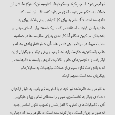
انجام می‌شود، اما چپ‌گراها و سکولارها با اشاره به این‌که هرگز عاملان این
حملات دستگیر نمی‌شوند، اظهار می‌دارند که حداقل این است که
«النهضه» احتمالاً از سلفی‌‌ها برای کار کثیفش، یعنی تلاش برای به
حاشیه راندن رقبایش، استفاده می‌کند. (یک استنثا براین فضای مبتنی بر
بخشودگیِ مرتکبین هنگام آشکار شدن رد پای سلفیست‌ها در حمله به
سفارت امریکا در سپتامبر روی داد، و علت آن خاطر فشار زیادی بود که از
جانب واشنگتن به حکومت وارد شد.) بلعید و برخی دیگر از چپگرایان از این
فراتر رفتند و «انجمن‌های حامی انقلاب»، گروهی وابسته به «النهضه»، را
که به واقع باعث تداوم بسیاری از حملات و تهدیدات به سکولارها و
چپگرایان شده است، متهم کردند.
به نظر می‌رسد «النهضه» نیز خود در واکنش به ترور بلعید، به دلیل فراخوان
«حمادی جبالی»، نخست‌وزیر، مبنی بر استعفای تمامی وزرا و جایگزینی
آنان با تکنوکرات‌های خنثی، تا کامل شدن و تصویب قانون اساسی جدید
که هنوز در جریان است، دچار تفرقه شده است. به نظر می‌رسد که «جبالی»