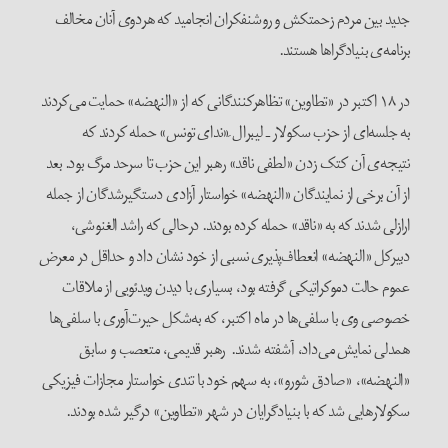
جدید بین مردم زحمتکش و روشنفکران انجامید که هردوی آنان مخالف
برنامه‌ی بنیاد‌گراها هستند.
در ۱۸ اکتبر در «تطاوین» تظاهرکنندگانی که از «النهضه» حمایت می‌کردند
به جلسه‌ای از حزب سکولار ـ لیبرال ِ«ندای تونس» حمله کردند که
نتیجه‌ی آن کتک زدن «لطفی ناقد» رهبر این حزب تا سرحد مرگ بود. بعد
از آن برخی از نمایندگان «النهضه» خواستار آزادی دستگیرشدگان از جمله
ارازلی شدند که به «ناقد» حمله کرده بودند. درحالی که راشد الغنوشی،
دبیرکل «النهضه» انعطاف‌پذیری نسبی از خود نشان داد و حداقل در معرض
عموم حالت دموکراتیکی گرفته بود، بسیاری با دیدن ویدئویی از ملاقات
خصوصی وی با سلفی‌ها در ماه اکتبر، که به‌شکل حیرت‌آوری با سلفی‌ها
همدلی نمایش می‌داد، آشفته شدند. رهبر قدیمی، متعصب و سابق
«النهضه»، «صادق شورو»، به سهم خود با تندی خواستار مجازات فیزیکی
سکولارهایی شد که با بنیادگرایان در شهر «تطاوین» درگیر شده بودند.