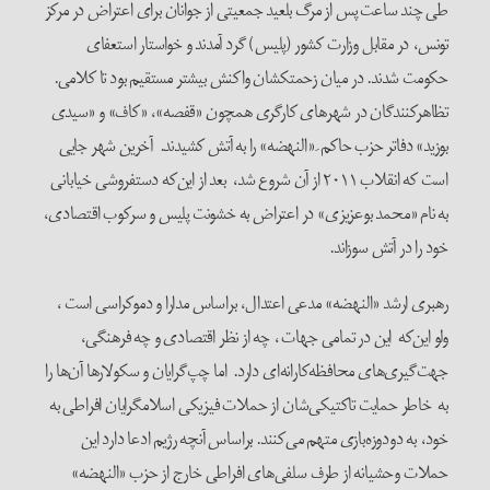
طی چند ساعت پس از مرگ بلعید جمعیتی از جوانان برای اعتراض در مرکز
تونس، در مقابل وزارت کشور (پلیس) گرد آمدند و خواستار استعفای
حکومت شدند. در میان زحمتکشان واکنش بیشتر مستقیم بود تا کلامی.
تظاهرکنندگان در شهرهای کارگری همچون «قفصه»، «کاف» و «سیدی
بوزید» دفاتر حزب حاکم ِ «النهضه» را به آتش کشیدند. آخرین شهر جایی
است که انقلاب ۲۰۱۱ از آن شروع شد، بعد از این‌که دستفروشی خیابانی
به نام «محمد بوعزیزی» در اعتراض به خشونت پلیس و سرکوب اقتصادی،
خود را در آتش سوزاند.
رهبری ارشد «النهضه» مدعی اعتدال، براساس مدارا و دموکراسی است ،
ولو این‌که این در تمامی جهات ، چه از نظر اقتصادی و چه فرهنگی،
جهت‌گیری‌های محافظه‌کارانه‌ای دارد. اما چپ‌گرایان و سکولارها آن‌ها را
به خاطر حمایت تاکتیکی‌شان از‌‌ حملات فیزیکی اسلامگرایان افراطی به
خود، به دودوزه‌بازی متهم می‌کنند. براساس آنچه رژیم ادعا دارد این
حملات وحشیانه از طرف سلفی‌های افراطی خارج از حزب «النهضه»