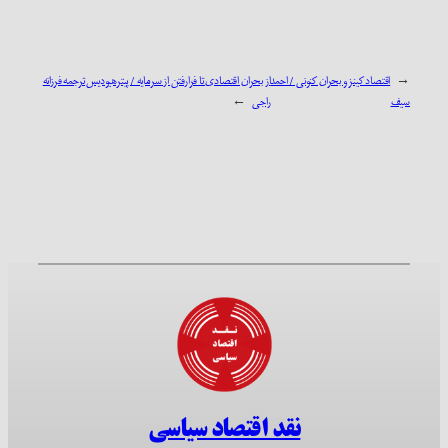
←
اقتصاد کینز و بحران کنونی / احمد
از بحران‌ اقتصادی تا فرارفتن از سرمایه / پیترهیودیس ترجمه‌ فرزانه
سیف
راجی
→
نقد اقتصاد سیاسی