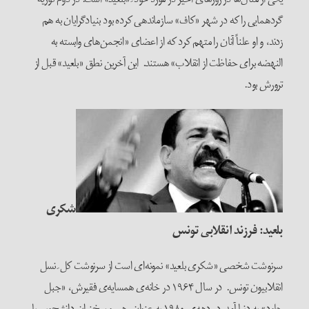
گردهمایی را که در شهر «کاف» سازماندهی کرده بود بنیادگرایان به هم
زدند، و او علناً آنان را متهم کرد که از اعضای «انجمن‌های وابسته به
النهضه برای حفاظت از انقلاب» هستند. این آخرین نطق «بلعید» قبل از
ترورش بود.
شکری
بلعید: فرزند انقلابی تونس
سرنوشت شخصی «شکری بلعید» نمونه‌ای است از سرنوشت کل ِ نسل
انقلابیون تونس. در سال ۱۹۶۴ در خانه‌‌ی همسایه‌ی فقیرش، «جبل
جلود» به دنیا آمد. در دهه‌ی ۱۹۸۰ به عنوان رهبر و سخنران دانشجویی با