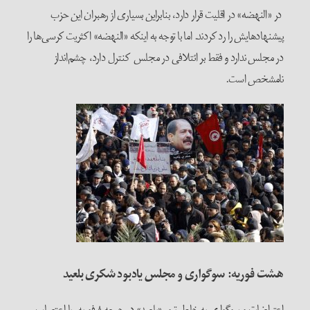
در «النهضه» در اقلیت قرار دارد، بنابراین بسیاری از رهبران این حزب
پیشنهادها‌یش را رد کردند. اما با توجه به اینکه «النهضه» اکثریت کرسی‌ها را
در مجلس ندارد و فقط بر ائتلافی در مجلس کنترل دارد، چشم‌انداز
نامشخص است.
هشت فوریه: سوگواری و مجلس یادبود شکری بلعید
اعتراضات و سوگواری به خاطر ترور «بلعید» در جمعه ۸ فوریه، با اعتصاب