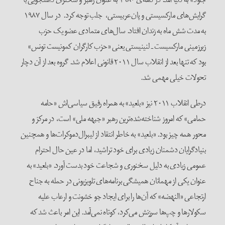
گرایش‌های مارکسیستی و پان‌عربیستی، جلب توجه کرد. در سال ۱۹۸۷
به مدت شش ماه به زندان افتاد. سال‌های متمادی عضو یک حزب
زیرزمینی مارکسیست ـ لنینیستی یعنی «حزب کارگران کمونیست تونس»
بود که تنها بعد از انقلاب سال ۲۰۱۱ قانونی اعلام شد. گروه بعد از آن دچار
تحولات خیلی مهمی شد.
درطی انقلاب ۲۰۱۱ نیز «بلعید» به همراه رفیق سیاسی‌اش «حامه
حمامی» که امروز شناخته‌شده‌ترین رهبر «جبهه ملی» است، در مرکز و
محور همه چیز بود. «بلعید» به خاطر انتقاد از لیبرال‌دموکرات‌ها و همچنین
بنیادگرایان دشمنان زیادی برای خود تراشید، اما در عین حال احترام
عمومی زیادی به دلیل سخنوری و شجاعت خود بدست آورد. «بلعید» به
عنوان یکی از مهمانان همیشگی برنامه‌های تلویزیونی در حمله به جناح
ارتجاعی «النهضه» که آن‌ها را برای ایجاد جو خشونت و ارعاب علیه
سکولارها و چپ‌ها سرزنش می‌کرد، کوتاه نمی‌آمد. این امر باعث شد که