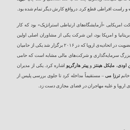
و راست افراطی قطع کرد. درواقع کارش دیگر تمام شده بود.
 امریکایی «آزمایشگاه‌های ارتباطی استراتژیک» بود که کار
ریتانیا و امریکا بود، این شرکت یکی از مشاوران اصلی اولین
انتخابات «دموکراتیک»ی بود که در عراق پس از سقوط صدام برگزار شد. «کمبریج انالیتیکا» هم‌چنین در همه‌پرسی در انگلیس درباره‌ی عضویت در اتحادیه‌ی اروپا که در ۲۰۱۶ برگزار شد یکی از حامیان
 بزرگ سرمایه‌گذاری و شرکت‌های مالی مشابه است که حامی‌
 اودی
،
مایکل هینتز
و
پیتر ‌هارگریو
اشاره کرد. یکی از مدیران
خانم
ترزا می
– مستقیماً مداخله کرد تا جلوی بررسی پلیس از
یه‌ی اروپا و علیه مهاجران در فضای مجازی دست زد.