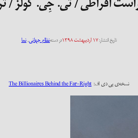
راست افراطی / تی. جِی. کولز / 
۱۷ اردیبهشت ۱۳۹۸
نظام جهانی
, 
نما
تاریخ انتشار:
در دسته
نسخه‌ی پی دی اف:
The Billionaires Behind the Far-Right