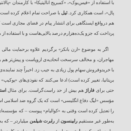
با استفاده از «فیس‌بوک»، «کمبریج انالیتیکا» با کارمندان «پا
پال»، است همکاری کرد.
ثیل
با صراحت تمام اعلام کرده است 
هم درواقع ایستگاهی برای انتشار پیام در فضای مجازی است که
پرداخت که جزو یک‌ده‌هزارم درصد بالایی‌هاست و با استفاده از
اگر به موضوع «ارن بانکز» برگردیم علاوه برحمایت مالی ا
مهاجران، و مخالف سرسخت اتحادیه‌ی اروپاست و پیش‌تر هم
با خریدوفروش سهام پول زیادی به جیب زد. اخیراً چند نماینده‌
بریتانیا، تغییر کرده است) ادعا می‌کنند که نفوذی‌های «یوکیپ»
حتی برای
فاراژ
هم بیش از حد راست‌گراست. برای مثال
است
مؤسس «لیگ دفاع انگلیسی» است که یک گروه ضد اسلامی ‌اس
را تعدیل کرده است وقتی به «کوالیام» پیوست – که مؤسسه‌ا
به‌طور غیر مستقیم
رابینسون
از
رابرت شیلمن
میلیاردر – که ب