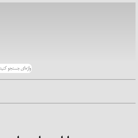
رفتن
به
محتوا
جستجو