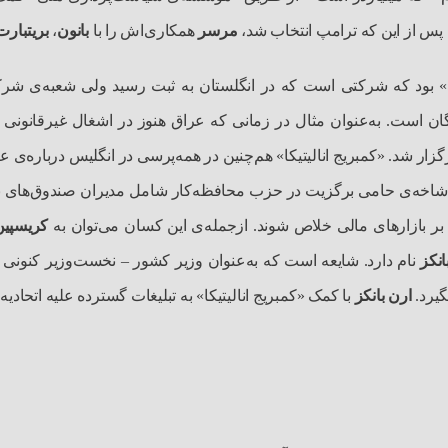
س از این که ترامپ انتخاب شد،
مرسر
همکاری‌اش را با
بانون
،
بریتبارت
ا» بود که شرکتی است که در انگلستان به ثبت رسید ولی شعبه‌ی شرکت
گان است. به‌عنوان مثال در زمانی که عراق هنوز در اشغال غیرقانونی ب
قع شاخه‌ی حامی ‌برگزیت در حزب محافظه‌کار شامل مدیران صندوق‌های
پا بر بازارهای مالی خلاص شوند. ازجمله‌ی این کسان می‌توان به
کریسپین
انکز
نام دارد. شایعه است که به‌‎عنوان وزیر کشور
–
نخست‌وزیر کنونی 
گیرد.
ارن بانکز
با کمک «کمبریج انالیتیکا» به تبلیغات گسترده علیه اتحاد