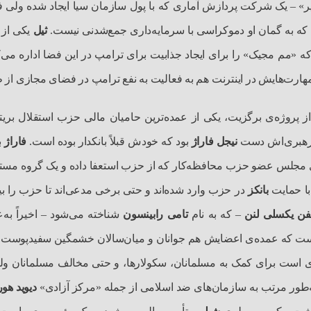
لانتیر» – یک شرکت پردازش آماری که با پول سازمان سیا ایجاد شده ولی ف
که به گمان او دموکراسی با سرمایه‌داری جمع‌شدنی نیست.
ثیل
یکی از
 «مم مجیک» را برای ایجاد جذابیت برای ترامپ در این فضا اداره می‌
 مهارت‌هایش در اینترنت هم به فعالیت به نفع ترامپ در فضای مجازی از 
ز پروژه‌ی برگزیت، یکی از عمده‌ترین حامیان مالی حزب استقلال بریتا
 رهبری‌اش دست
نیجل فاراژ
بود که خودش قبلاً بانکدار بوده است.
فاراژ
ب
ی مجلس عضو حزب محافظه‌کار که از حزب استعفا داده و یک گروه مستقل در
 با حمایت
بانکز
در حزب وارد شده‌اند و حتی برخی مدعی‌اند تا حزب را ب
فن یکسلی لنن
– که به نام
تامی‌ رابینسون
شناخته می‌شود – اخیراً ب
ت که عمده‌ی اعضایش هم جوانان و میان‌سالان خشمگین سفیدپوست ه
ی است برای کمک به مسلمانان، سکولارها، و حتی مخالف مسلمانان ولی
ه‌طور مرتب به سازمان‌های ضد اسلامی‌ از جمله «مرکز آزادی»
دیوید هو