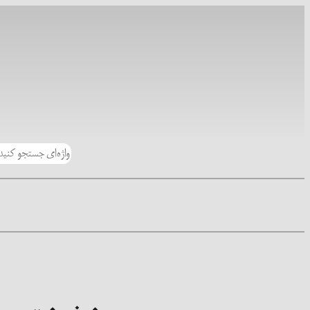
رفتن
به
محتوا
جستجو