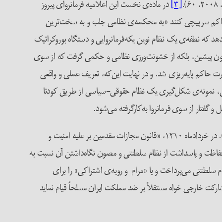
[۳]
در ماده‌ی نخست این اعلامیه فرمانروای پیروز
 حاکم سرپیچی کنند «به محکمه‌ی نظامی جلب و به‌ سخت‌ترین
دهد که نطفه‌ی یک نظام نوین یکه‌فرمانروایی و دستگاه بوروکراتیک
انون پیشین، بلکه از خشونت‌ورزی نظامی و حکمی گرفت که از سوی
ت حاکم پایه‌ریزی شد. و در نهایت این‌که، تعریف عملی و واقعی
این، نمونه‌ی شکل‌گیری یک نظام حقوقی-سیاسی از طریق کودتا
گفتار از سوی فرمانروا به‌کارگرفته می‌شود.
پس از تاج‌گذاری رضا شاه، دستگاه‌های مدرن بوروکراتیک دولتی، ارتش نوین و دربار در ایران شکل گرفت و گسترش یافت (آبراهامیان، ۱۹۸۲، ۱۳۶). در خردادماه ۱۳۱۰، «قانون مجازات مقدمین بر علیه امنیت و
اظت و پاسداشت از نظام سلطنتی و مصون نگاه‌داشتن آن نسبت به
سلطنتی می‌پرداخت و یا «مرام و رویه‌ی اشتراکی» را برای
رکت خارجی خواه مستقلاً بر ضد مملکت ایران مسلحاً قیام نماید