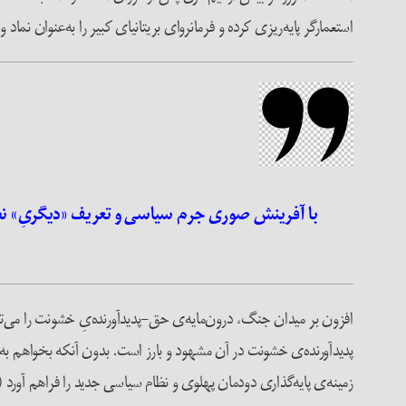
استعمارگر پایه‌ریزی کرده و فرمانروای بریتانیای کبیر را به‌عنوان نماد
با آفرینش صوری جرم سیاسی و تعریف «دیگریِ‌» نظا