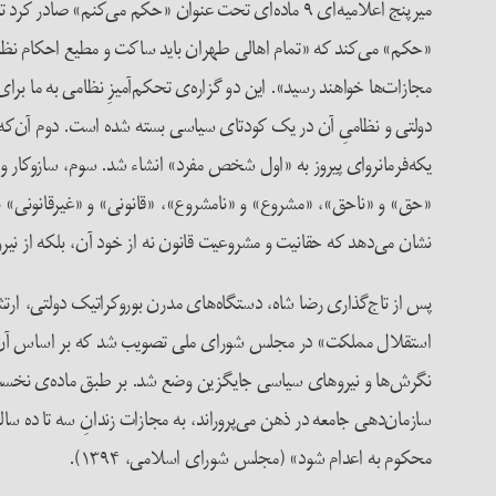
میرپنج اعلامیه‌ای ۹ ماده‌ای تحت عنوان «حکم‌ می‌کنم» صادر کرد تا پیدایش نظم حقوقی-سیاسی نوین را به ساکنان این شهر اعلام کند (نهاوندی، ۲۰۰۸، ۶۰).
«حکم» می‌کند که «تمام اهالی طهران باید ساکت و مطیع احکام نظا
مجازات‌ها خواهند رسید». این دو گزاره‌ی تحکم‌آمیزِ نظامی به ما ب
دولتی و نظامیِ آن در یک کودتای سیاسی بسته شده است. دوم‌ آن‌که
یکه‌فرمانروای پیروز به «اول شخص مفرد» انشاء شد. سوم، سازوکار و 
«حق» و «ناحق»،‌ «مشروع» و «نامشروع»‌، «قانونی» و «غیرقانونی» 
نشان می‌دهد که حقانیت و مشروعیت قانون نه از خود آن، بلکه از نیر
استقلال مملکت» در مجلس شورای ملی تصویب شد که بر اساس آن خش
نگرش‌ها و نیروهای سیاسی جایگزین وضع شد. بر طبق ماده‌ی نخست این
سازمان‌دهی جامعه در ذهن می‌پروراند، به مجازات زندانِ سه تا ده س
محکوم به اعدام ‌شود» (مجلس شورای اسلامی، ۱۳۹۴).