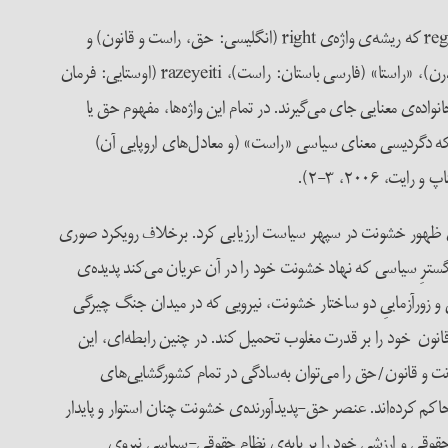
واژه‌ی پروتو-هندو-اروپاییِ reg که ریشه‌ی واژه‌ی right (انگلیسی:‌ حق، راست و قانون) و
recht (آلمانی: حق، راستی، قانون و قدرت) است، میدانِ معنایی گسترده و قابل‌تأملی به دست می‌دهد‌. بن‌واژه‌ی reg با واژه‌ی «راستی» (فارسی مدرن)، «راستا» (فارسی باستان:‌ راست)، razeyeiti (اوستایی: فرمان‌
انسکریت: شکنجه) و raj (سانسکریت: فرمانروا، پادشاه) در یک خانواده‌ی معنایی جای می‌گیرند. در تمام این واژه‌ها، مفهوم حق یا
بِنوِنیست، ۲۰۱۶، ۳۳۷). همچنین، زبان‌شناسان نشان می‌دهند که دگردیسی معنای سیاسی «راست» (و معادل‌های اروپایی آن)
منه‌ی ظهور خشونت در سپهر سیاست ارزیابی کرد. برخلاف رویکرد صوری
سترِ سیاسی که نهاد خشونت خود را در آن عریان می‌کند پدیده‌ی
و زورآزماییِ دو ساختار خشونت،‌ نیرویی که در میدان جنگ چیرگی
انون خود را بر قدرت مغلوب تحمیل کند. در چنین رابطه‌ای، این
و قانون/حق را می‌توان به‌سادگی در تمام کشور‌گشایی‌های
کم کرده‌اند. عنصر حق-پدیدآورنده‌ی خشونت چنان استوار و پایدار
 حقوقی و ارزشی خود را بر پایه‌ی نظام حقوقی-سیاسی نیروی