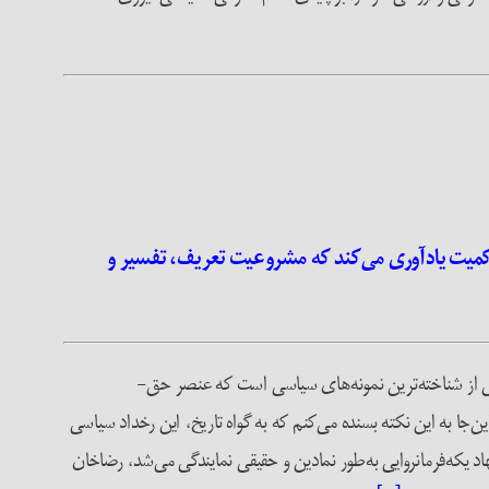
کمیت یادآوری می‌کند که مشروعیت تعریف، تفسیر و
ن جنگ، درون‌مایه‌ی حق-پدیدآورنده‌یِ خشونت را می‌توان در نهادِ کودتا بازیافت. در تاریخ معاصر ایران، کودتای سوم اسفند ۱۲۹۹ یکی از شناخته‌ترین نمونه‌های سیاسی است که عنصر حق‌-
و بارز است. بدون آنکه بخواهم به پیچیدگی‌های تاریخی و زمینه‌ی شکل‌گیری کودتای نظامی ۱۲۹۹ بپردازم، در این‌جا به این نکته بسنده می‌کنم که به گواه تاریخ، این رخداد سیاسی
، ۱۱۸-۱۱۹). پس از چیرگی کودتاگران بر تهران که در آن نهاد یکه‌فرمانروایی به‌طور نمادین و حقیقی نمایندگی می‌شد، رضاخان