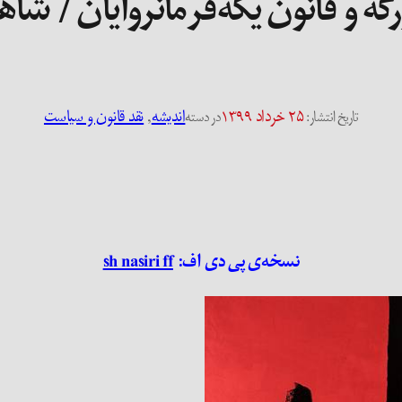
ه و قانون یکّه‌فرمانروایان / شا
۲۵ خرداد ۱۳۹۹
اندیشه
, 
نقد قانون و سیاست
تاریخ انتشار:
در دسته
نسخه‌ی پی دی اف:
sh nasiri ff