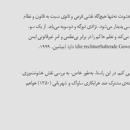
سی خشونت نه‌تنها هیچ‌گاه نقشی فرعی و ثانوی نسبت به قانون و نظام
سی پدیدار می‌شود، نژادی دورگه و دوسویه می‌یابد. از یک سو،
ند و نظم حاکم را در برابر بی‌نظمی و امرِ غیرقانونی ایمن
‌می‌سازد. به بیان بنیامین، خشونتِ‌ فرمانروایی‌های مدرن درون‌مایه و کارکردی حق-پدیدآورنده (die rechtsetzende Gewalt) و حق-پاسدارنده‌ (die rechtserhaltende Gewalt) دارد (بنیامین، ۱۹۹۹،
سی کنم. در این راستا، به‌طور خاص، به بررسی نقش خشونت‌ورزی
حکومتی در زایش و پاسداشت قانون/حق در کودتای نظامی اسفند ۱۲۹۹، قانون مجازات (۱۳۱۰)، پایه‌ریزی نهاد ساواک (۱۳۳۵) و شکل‌گیری کمیته‌ی مشترک ضد خرابکاری ساواک و شهربانی (۱۳۵۰) خواهم