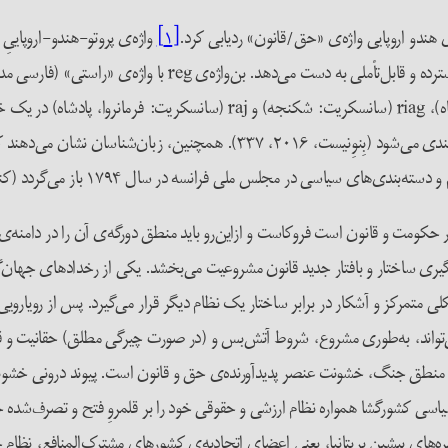
هندو اروپایی واژه‌ی «حق/قانون» ردیابی کرد.
[۱]
می‌راند)، regere (لاتین: فرمان‌راندن)، rex (لاتین: فرمانروا، پادشاه)، riag (س
قانون هم‌تراز با مفهوم قدرت، فرمانروایی، زورمندی و خشونت صورت‌بندی می‌شود (
سی در مجلس ملی فرانسه در سال ۱۷۹۴ باز می‌گردد (کناپ و رایت، ۲۰۰۶، ۳-۲).
صار حکومت و قانون است فروکاست و ‌ازاین‌رو باید منطق دورگه‌ی آن را در دا
یری ساختار و بافتار جدید قانون مشروعیت می‌بخشد. یکی از رخداد‌های جهان‌گ
رکز و آشکار در برابر ساختار یک نظام دیگر قرار می‌گیرد. پس از رویارویی 
و می‌تواند، به‌طوری مشروع، شروط آتش‌بس و (در صورت چیرگی مطلق) حقانیت و ق
 منطق جنگ،‌ خشونت عنصر پدیدآورنده‌ی حق و قانون است. پیوند درونی خشونت 
سی کشورگشا همواره نظام ارزشی و حقوقی خود را بر قلمروِ فتح و تصرف‌شده حا
ه‌‌های پیشینِ بریتانیا، یعنی اعضای اتحادیه‌ی کشورهای مشترک‌المنافع، نظام