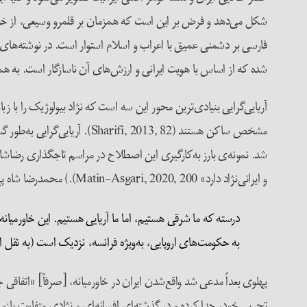
شکل می‌دهد و فرض بر این است که همزمان بر قلمرو وسیعی، از خوارزم
شده که از اساس با هویت ایرانی و ارزش‌های آن ناسازگار است. به هم
آریایی‌گرایی بنیادی‌ترین محور این سه است که نژاد بیولوژیک را با 
و ایرانی‌نژاد دارد» Matin-Asgari, 2020, 200).) محمدرضا شاه پهلوی که به خود لقب آریامهر داده بود – عنوانی که پیش از این در تاریخ ایران سابقه نداشت – در سال ۱۹۷۳ اعلام کرد:
درسته که ما شرقی هستیم، اما ما آریایی هستیم. این خاورمیانه
به حکومت‌های اروپایی، به‌ویژه فرانسه، نزدیک است (به نقل از ضیا ابر