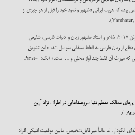
لسله‌ها اثری بر آن نداشته است (نک: Amanat, 2017; Dabashi, 2007; Marashi, 2008). چنین مفروض بوده که هویت ایرانی «ظهور و نمود خود را قبل از هر چیزی از
بخشیدن عاملیت فراتاریخی به زبان فارسی برای خلق تاریخ ایران، هم در میان روشنفکران و هم دولتمردان به‌شدت ریشه‌دار است. به‌طور مثال در ژوئن ۲۰۱۷، شاعر و استاد مشهور زبان و ادبیات فارسی، شفیعی
ای دفاع از زبان فارسی به الفاظ مبتذلی متوسل شد: «این تشویق
روزمره [در مورد استفاده از زبان‌های مادری غیر فارسی] فرهنگ ملی ما را نابود خواهد کرد، بعد نوه‌ی تو، نبیره‌ی تو می‌گوید شاشیدم به این فرهنگ ملی که میراث آن فقط چند آواز محلی و … است.» (نک: Parsi-
در پاره‌ای ممالک معظم دنیا سروصداهایی در اطراف نژاد آرین
ابطه‌ای الگودار، اما غالباً غیر قابل‌تشخیص، مابین موقعیت اتنیکی افراد