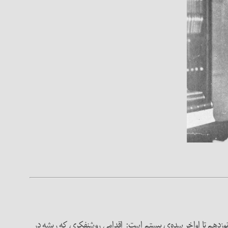
نوزدهم تا اواخر سده‌ی بیستم است: اقدامی روشنفکری که ریشه در