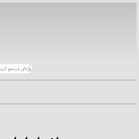
رفتن
به
محتوا
جستجو