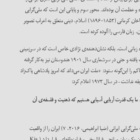
و عظمت آن بود‌ه‌اند. محور سوم و پایانی این است که ملی‌گرایی
فارسی بر دشمنی عمیق با اعراب و اسلام استوار است. در نوشته‌های ملی‌گرایان نخستین همچون میرزا فتحعلی آخوندزاده (۱۸۱۲-۱۸۷۸) و میرزا آقاخان کرمانی (۱۸۵۳-۱۸۹۶) اسلام، دینی متعلق به اعراب تصویر
، زبان فارسی را آلوده کرده است.
 گروه زبانی است، بلکه نشان‌دهنده‌ی نژادی خاص است که در سرزمینی
مشخص ساکن هستند (Sharifi, 2013, 82). آریایی‌گرایی به‌طور گسترده در قرن نوزدهم به‌طور ویژه در چهارچوب قومی/زبانی استعماری، عمومیت یافته و حتی در سرشماری سال ۱۹۰۱ هندوستان نیز به‌کار گرفته
زیر فروغی، پاک‌زادبودن خاندان جدید حاکم را این‌گونه ستود: «ملت ایران می‌داند که امروز پادشاهی پاک‌زاد
م]. ما یک قدرت آریایی آسیایی هستیم که ذهنیت و فلسفه‌ی آن
پهلوی بعداً مدعی شد واقع‌شدن ایران در خاورمیانه، [صرفاً] «اتفاقی جغرافیایی» است (به نقل از ضیا ابراهیمی، ۲۰۱۱، ۴۴۶). این طبیعت «بی‌جایی» ملی‌گرایی ایرانی (ضیا ابراهیمی، ۲۰۱۶، ۷) ایران را از واقعیت
تجربی خود، جدا کرده و در گذشته‌ای افسانه‌ای و نژادی متفاوت بازمی‌نشاند. در مرکز این ساختار افسانه‌ای ایران، زبان تقدس‌یافته‌ی فارسی، همچون یک زبان میانجی فراتاریخی و فرامنطقه‌ای، قرار دارد (Kia,