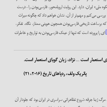
وه ملی» ایران، دارد. این روایت اروپامحور، فارسی‌بودن را – درست
ا بررسی می‌کنم و مهم‌تر از آن، نشان خواهم داد که چگونه میراث
که برساخت تاریخی فارسی‌بودن همچون هویتی ممتاز، نگاه، تفکر،
ای را پرورده است که تنها از عینک فارسی‌بودن به تواریخ و خاطرات
ه‌‏ی استعمار است … نژاد، زبان گویای استعمار است.
پاتریک ولف، ردپاهای تاریخ (۲۰۱۶، ۲۱)
یزش مردم ایران به دنبال قتل ژینا/مهسا امینی، دختر کرد [اهل سقز]، در تاریخ ۱۶ سپتامبر ۲۰۲۲ در تهران بود. مرگ ژینا جرقه شروع تظاهراتی سراسری در ایران بود که جلودار آن