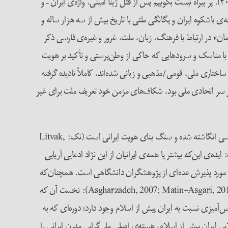
استان‌های کردستان و سیستان و بلوچستان بودند؛ دو ناحیه‌ای که در این جریان، متحمل سطح بالایی از خشونت دولتی شدند (نک: محمد پور، ۲۰۲۴). پر بیراه نیست بگوییم پس از قتل ژینا امینی، واژه‌ی ایران – و
ی باشکوه ایران و یگانگی ملتی با تاریخ بیش از سه هزار ساله و
ن» در ارتباط با فرهنگ، زبان، ملت، غرور و غیره‌ی فارسی ذکر
 و با مناسک و سرودهایی که حاکی از وطن‌پرستی و تأکید بر هویت
تاری ملی، قومی/مذهبی و زبانی شده‌اند، کاملاً نادیده گرفته
 بر سر اتحادی ملی بود، شکاف‌های مزمن خود تعریف ملت برای غیر
اساس اصطلاح «ما ایرانی‌ها» بیشتر بر مفهوم «ایران، سرزمین آریایی‌ها» بنا شده است: نژاد باستانی موهومی که ریشه‌ی تاریخی زبان و فرهنگ فارسی انگاشته شده و سنگ بنای هویت ایرانی است (نک: Litvak,
ه است: ایده‌ی این‌که بیشتر یا همه‌ی ایرانیان از این نژاد ادعایی آریایی
 کماکان مورد پذیرش عده‌ای از پژوهشگران دانشگاهی است. همچنان‌که
مورخان تجدیدنظرطلب اشاره داشته‌اند، اندیشه ملی‌گرایی ایرانی بر سه محور اصلی استوار است )نک: Asgharzadeh, 2007; Matin-Asgari, 2018; Vaziri, 1993; Zia-Ebrahimi, 2016): نخست آن که
س‌آمیزی نسبت به ایران پیش از اسلام وجود دارد؛ دوره‌ای که به
یسم «بی‌جا» خوانده است. افسانه‌ی عصر طلایی ایران پیش از اسلام، هسته‌ی اصلی ملی‌گرایی مدرن ایرانی را