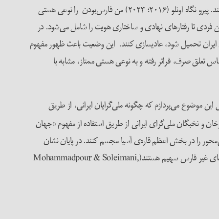
ترک و نحوه‌ی دیدن، شنیدن، احساس کردن و دانستن و نیز ندیدن، نشنیدن، احساس نکردن و ندانستن آنها را [تشخیص داده و] مفهوم‌سازی می‌کند. پیرو نگاه اونلو (۲۰۱۶؛ ۲۰۲۳) من فارس‏‌بودن را نوعی هستی
ین فردی تا رفتارهای نهادی و ساختاری هویت را شامل می‌شود. در
ایران تحمیل شود، عادی‏سازی کنند. این وضعیت باعث ظهور مفهوم
 کنش» شناختی (Bourdieu, 2002, 27). هویت ایرانی در این معنا از احساس تعلق صرف، فراتر رفته و به نوعی هستی ممتاز، مشابه با
این موضوع می‌پردازم که چگونه ملی‌گرایان ایرانی، از طریق
ن و نخبگان ملی‌گرای ایرانی از طریق استفاده از مفهوم «جهان
محور را در بخش اعظم قاره‌ی آسیا مجسم کنند. در پایان نشان
خواهم داد که بیشتر پژوهش‌های معاصر در باب ایران از اساس آریایی‌گرا هستند و از‌این‌رو عملاً در سیاست دولتی حذف و انکار تواریخ و سوابق ملت‌های غیر فارس سهیم هستند(Mohammadpour & Soleimani,