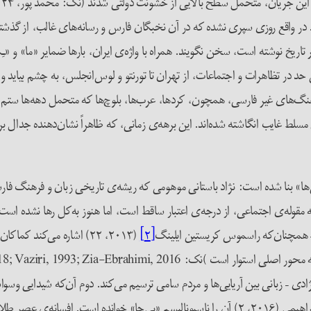
 در واقع روزی سپری نشده که در آن نخبگان فارس و رسانه‌های غالب، از گذشته‌
 نوشته است، سخن نگویند. همراه با واژه‌ی ایران، بارها ضمایر «ما» و «ِـِما
ن حد در تظاهرات و اجتماعات، از تهران تا تورنتو و لوس‌انجلس، به چشم بیاید
نگ‌های غیر فارسی، همچون، کردها، عرب‌ها، بلوچ‌ها که متحمل دهه‌ها ستم ساخ
مسلط غایب انگاشته شده‌اند. این برهه‌ی زمانی، که ظاهراً نشان‌دهنده جدال
نژاد آریایی» به‌مثابه مقوله‌ی اجتماعی، از درجه‌ی اعتبار ساقط است، اما هنوز به‌کل رها نشد
ند – همچنان‌که راسموس کریستین ایلینگ
[۲]
(۲۰۱۳، ۲۲) اشاره می‌کند
ادی – زبانی بین آریایی‌ها و مردم سامی ترسیم می‌کند. دوم آن‌که شیدایی وسوا
عصر طلایی ایران و منشأ گوهر اصلی ایرانیت تصویر می‌شود و ضیا ابراهیمی (۲۰۱۶، ۲) آن را ناسیونال