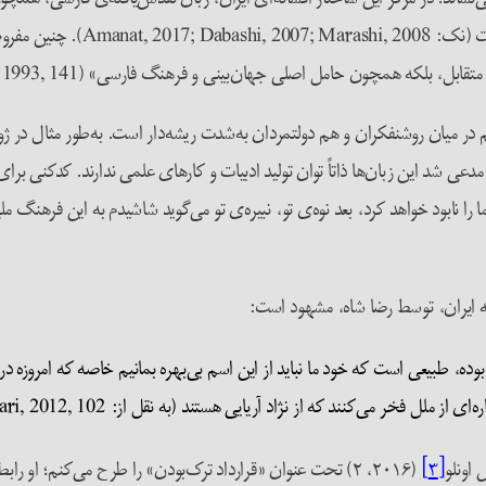
2020, 20) که انقطاع و اضمحلال س
 بلکه همچون حامل اصلی جهان‌بینی و فرهنگ فارسی» (Yarshater, 1993, 141).
دعی شد این زبان‌ها ذاتاً توان تولید ادبیات و کارهای علمی ندارند. کدکنی بر
ا به ایران، توسط رضا شاه، مشهود است:
 بوده، طبیعی است که خود ما نباید از این اسم بی‌بهره بمانیم خاصه که امروزه 
فخر می‌کنند که از نژاد آریایی هستند (به نقل از: Ansari, 2012, 102 ).
 اونلو
[۳]
(۲۰۱۶، ۲) تحت عنوان «قرارداد ترک‌بودن» را طرح می‌کنم؛ او ر