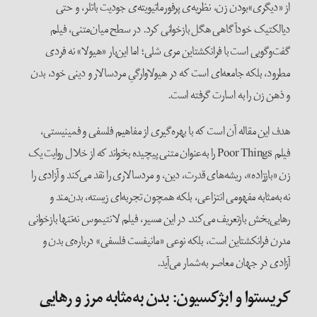
از «دیگری»بودن زن، نظریه‌ی پرفورماتیویته‌ی جودیت باتلر، و حتی
دیالکتیک خودآگاهی هگل بازخوانی کرد. در سطح میان‌متنی، فیلم
گفت‌وگویی است با فرانکشتاین مری شلی؛ اما این‌بار «هیولا» نه فردی
مطرود، بلکه جامعه‌ای است که در هیولاوارگیِ مردسالار و دینی خود، بدن
و ذهن زن را به اسارت گرفته است.
هدف این مقاله آن است که با بهره‌گیری از مفاهیم فلسفی و فمینیستی،
فیلم Poor Things را به‌عنوان متنی پیچیده بخواند که از خلال روایت یک
زن «باززاده»، ریشه‌های قدرت، دین، و مردسالاری را نقد می‌کند و آزادی را
نه به‌مثابه مفهومی انتزاعی، بلکه همچون تجربه‌ای زیسته، بدن‌مند و
رهایی‌بخش بازتعریف می‌کند. در این مسیر، فیلم لانتیموس نه‌تنها بازخوانی
مدرن فرانکشتاین است، بلکه نوعی «مانیفست فلسفی» درباره‌ی بدن و
آزادی در جهان معاصر به‌شمار می‌آید.
کریستوا
و ابژکسیون: بدن به‌مثابه مرز و رهایی