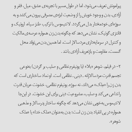
پیرامونش تعریف می‌شود، اما در طول مسیر با تجربه‌ی عشق، میل، فقر و
آزادی، بدن و وجود خویش را از وضعیت ابژه‌ی مصرفی بیرون می‌کشد و به
سوژه‌ای خودمختار بدل می‌گردد. لانتیموس با ترکیب طنز سیاه، اروتیک و
فانتزی گوتیک، نشان می‌دهد که چگونه بدن زن همواره عرصه‌ی مالکیت
و کنترل در سرمایه‌داری مردسالار است، اما همین بدن می‌تواند محل
گسست، مقاومت و بازتعریف آزادی باشد .
۲- در فیلم، شوهر «بلا» (با یونیفرم نظامی و صلیب بر گردن) به‌نوعی
تجسم قدرت مردسالارانه ـ دینی ـ نظامی است. او نماد ساختاری است که
بدن زن را «مِلک» می‌داند، نه سوژه. یونیفرم نظامی، خشونت عریان قدرت
را تداعی می‌کند و صلیب، مشروعیت دینی برای این خشونت. در این‌جا
لانتیموس به‌خوبی نشان می‌دهد که چگونه ساختار پدرسالار و مذهبی
همواره در پی انقیاد بدن زن است؛ بدن به‌عنوان «ملک خدا» یا «ملک
شوهر».