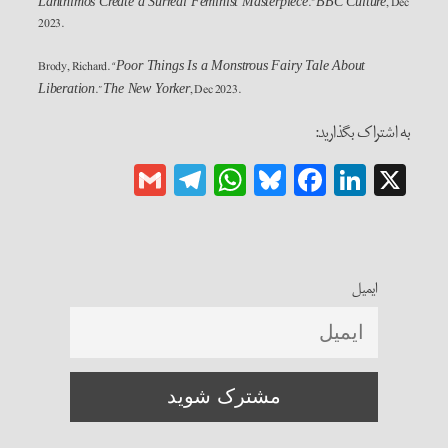
.”
, Dec
Lanthimos Create a Surreal Feminist Masterpiece
BBC Culture
2023.
Brody, Richard. “
Poor Things Is a Monstrous Fairy Tale About
.”
, Dec 2023.
Liberation
The New Yorker
به اشتراک بگذارید:
Gmail
Telegram
WhatsApp
Bluesky
Facebook
LinkedIn
X
ایمیل