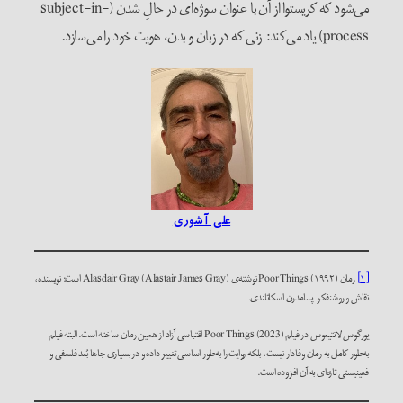
می‌شود که کریستوا از آن با عنوان سوژه‌ای در حالِ ‌شدن (subject-in-
process) یاد می‌کند: زنی که در زبان و بدن، هویت خود را می‌سازد.
علی آشوری
[۱]
رمان Poor Things (۱۹۹۲) نوشته‌ی Alasdair Gray (Alastair James Gray) است؛ نویسنده،
نقاش و روشنفکر پسامدرن اسکاتلندی.
یورگوس لانتیموس در فیلم Poor Things (2023)
اقتباسی آزاد از همین رمان ساخته است. البته فیلم
به‌طور کامل به رمان وفادار نیست، بلکه روایت را به‌طور اساسی تغییر داده و در بسیاری جاها بُعد فلسفی و
فمینیستی تازه‌ای به آن افزوده است.