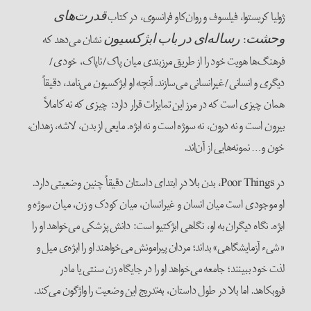
ژولیا کریستوا، فیلسوف و روان‌کاو فرانسوی، در کتاب
قدرت‌های
:
نشان می‌دهد که
وحشت
رساله‌ای
در
باب
ابژکسیون
فرهنگ‌ها هویت خود را از طریق مرزبندی میان پاک/ناپاک، خودی/
دیگری و انسانی/غیرانسانی می‌سازند. آنچه او ابژکسیون می‌نامد، دقیقاً
همان چیزی است که در مرز این تمایزات قرار دارد: چیزی که نه کاملاً
بیرون است و نه درون، نه سوژه است و نه ابژه. مایعی از بدن، لاشه، زهدان،
خون و… نمونه‌هایی از آن‌اند.
در Poor Things، بدن بلا در ابتدای داستان دقیقاً چنین وضعیتی دارد.
او موجودی است میان انسان و غیرانسان، میان کودک و زن، میان سوژه و
ابژه. نگاه دیگران به او، نگاهی ابژکتیو است: دانش پزشکی می‌خواهد او را
«شیء آزمایشگاهی» بداند؛ مردان پیرامونش می‌خواهند او را ابژه‌ی میل و
لذت خود ببینند؛ جامعه می‌خواهد او را در جایگاه زن سنتی یا مادر
فروبکاهد. اما بلا در طول داستان، به‌تدریج این وضعیت را واژگون می‌کند.