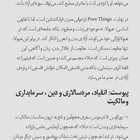
می‌خواهد او را ابژه‌ی لذت یا مادری مطیع کند، می‌تواند سوژه‌ای آزاد باشد.
در نهایت، Poor Things بازخوانی مدرن فرانکشتاین است، اما با تفاوتی
اساسی: هیولا، نه موجودی زشت و مطرود، بلکه جامعه‌ای است که در
هیولاوارگی خود می‌کوشد آزادی بدن و ذهن را انکار کند. در برابر این هیولا،
تنها مقاومت ممکن است: مقاومت از خلال بدن، زبان و آگاهی. این
همان چیزی است که «بلا» مجسم می‌کند؛ و همین است که فیلم را نه
فقط اثری سینمایی، بلکه متنی فلسفی (امکان خوانش فلسفی) درباره‌ی
آزادی در عصر ما می‌سازد.
پیوست‌: انقیاد، مردسالاری و دین ، سرمایداری
و‌مالکیت
۱- یو‌رگوس لانتیموس سفری هجوآمیز و تلخ به درون مناسبات مالکیت،
سرمایه‌داری و بدن است؛ «بلا» که همچون آزمایشی علمی باززاده
می‌شود، در ابتدا همچون شیئی تحت تملک پروفسور و سپس دیگر مردان