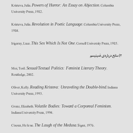
Kristeva, Julia.
. Columbia
Powers of Horror: An Essay on Abjection
University Press, 1982.
Kristeva, Julia.
. Columbia University Press,
Revolution in Poetic Language
1984.
Irigaray, Luce.
. Cornell University Press, 1985.
This Sex Which Is Not One
۲)
منابع درباره‌ی فمینیسم
Moi, Toril.
.
Sexual/Textual Politics: Feminist Literary Theory
Routledge, 2002.
Oliver, Kelly.
. Indiana
Reading Kristeva: Unraveling the Double-bind
University Press, 1993.
Grosz, Elizabeth.
.
Volatile Bodies: Toward a Corporeal Feminism
Indiana University Press, 1994.
Cixous, Hélène.
. Signs, 1976.
The Laugh of the Medusa