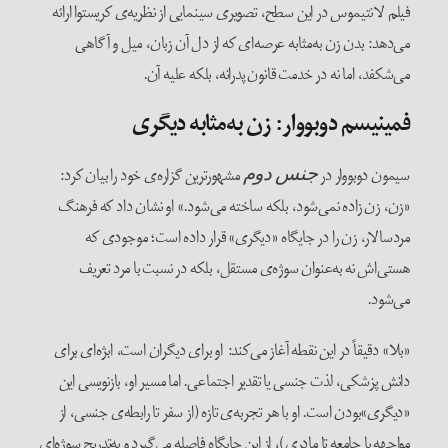
فیلم لانتیموس در این سطح، تصویری سینمایی از نظریه‌ی کریستوا ارائه
می‌دهد: بدن زن به‌مثابه عرصه‌ای که از دل آن زبان، میل و آگاهی
می‌شکفد، اما نه در خدمت قانون پدرانه، بلکه علیه آن.
فمینیسم دوبووار: زن به‌مثابه دیگری
سیمون دوبووار در
مشهورترین گزاره‌ی خود را بیان کرد:
جنس
دوم
«زن، زن زاده نمی‌شود، بلکه ساخته می‌شود.» او نشان داد که فرهنگ
مردسالار، زن را در جایگاه «دیگری» قرار داده است؛ موجودی که
هستی‌اش نه به‌عنوان سوژه‌ی مستقل، بلکه در نسبت با مرد تعریف
می‌شود.
«بلا» دقیقاً در این نقطه آغاز می‌کند: او برای دیگران است، ابژه‌ای برای
دانش پزشکی، لذت جنسی یا تقدیر اجتماعی. اما مسیر او، بازنویسی این
«دیگری»بودن است. او با هر تجربه‌ی تازه (از سفر تا رابطه‌ی جنسی، از
مواجهه با جامعه تا مادری)، از این جایگاه فاصله می‌گیرد و به‌تدریج سوژه‌ای