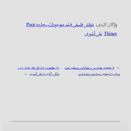
واژگان کلیدی:‌
خوانش فلسفی فیلم «موجودات بیچاره» Poor
Things
علی آشوری
←
تاریخچه‌ی همه‌پرسی و دموکراسی مستقیم / مت
زبان مقاومت: ژینا و افق‌های تازه‌ی «زن،
وورترُپ / ترجمه‌ی سیما حسن‌دخت فیروز
زندگی، آزادی» / علی آشوری
→