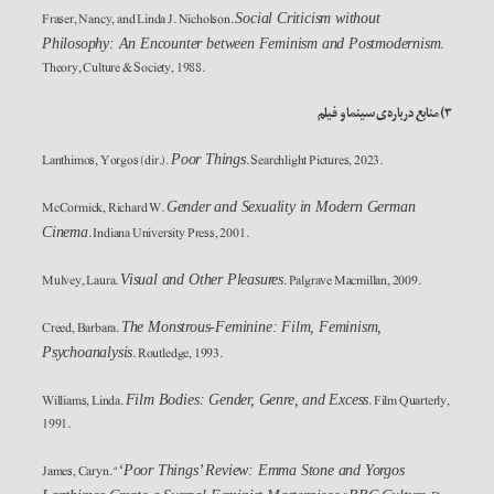
Fraser, Nancy, and Linda J. Nicholson.
Social Criticism without
.
Philosophy: An Encounter between Feminism and Postmodernism
Theory, Culture & Society, 1988.
۳
) منابع درباره‌ی سینما و فیلم
Lanthimos, Yorgos (dir.).
. Searchlight Pictures, 2023.
Poor Things
McCormick, Richard W.
Gender and Sexuality in Modern German
. Indiana University Press, 2001.
Cinema
Mulvey, Laura.
. Palgrave Macmillan, 2009.
Visual and Other Pleasures
Creed, Barbara.
The Monstrous-Feminine: Film, Feminism,
. Routledge, 1993.
Psychoanalysis
Williams, Linda.
. Film Quarterly,
Film Bodies: Gender, Genre, and Excess
1991.
James, Caryn. “
‘Poor Things’ Review: Emma Stone and Yorgos