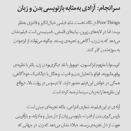
سرانجام
: آزادی به‌مثابه بازنویسی بدن و زبان
Poor Things در نگاه نخست شاید فیلمی خیال‌انگیز و فانتزی به‌نظر
برسد؛ اما در لایه‌های زیرین، بیانیه‌ای فلسفی ـ فمینیستی است. فیلم نشان
می‌دهد که بدن زن، آگاهی و تجربه‌ی زیسته، چگونه می‌توانند از ابژه‌بودن
به سوژه‌شدن گذر کنند.
کریستوا با مفهوم ابژکسیون، دوبووار با نقد دیگری‌بودنِ زن، باتلر با نظریه‌ی
پرفورماتیویته، فوکو با تحلیل بدن و قدرت، و هگل با دیالکتیک خودآگاهی،
همگی در خوانش این فیلم حضور دارند. لانتیموس در روایت بلا، درواقع
این نظریه‌ها را به زبان سینما ترجمه کرده است.
آزادی در این فیلم نه شعاری انتزاعی، بلکه تجربه‌ای عینی است:
بازپس‌گیری بدن از قدرت، بازنویسی زبان از دل میل و مادرانه، و بازآفرینی
هویت از دل تجربه‌ی زیسته. «بلا» نشان می‌دهد که زن، در جهانی که