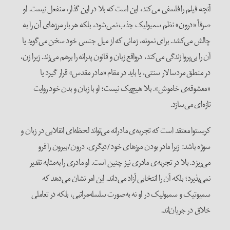
آنچه فیلم را فلسفی می‌کند، این است که بلا در این گذار، منفعل نیست. او
صرفاً «درون» نظم سمبولیک جذب نمی‌شود، بلکه هر بار مرزهای آن را به
چالش می‌کشد. برای نمونه، زمانی که از میل جنسی خود سخن می‌گوید یا
آن را بی‌پروا زندگی می‌کند، درواقع زبان و قانون پدرانه را برهم می‌زند. زیرا زن،
در منطق مردسالار سنتی، یا باید در مقام «مادر مقدس» قرار گیرد یا
«معشوقه‌ی خاموش». بلا هیچ‌یک نیست؛ او با زبان و بدن خود روایت
تازه‌ای می‌سازد.
کریستوا معتقد است که تجربه‌ی مادرانه می‌تواند لحظه‌ای انقلابی در زبان و
سوژه باشد: زیرا مادر بودن مرزهای خود/دیگری، درون/بیرون را فرو
می‌ریزد. بلا در تجربه‌ی مادری نیز چنین است. او مادری را به‌مثابه تقدیر
نمی‌پذیرد؛ بلکه آن را انتخابی آزاد می‌داند. این امر نشان می‌دهد که
سمیوتیک و سمبولیک در او نه به‌صورت سلسله‌مراتبی، بلکه در تعاملی
خلاق در جریان‌اند.