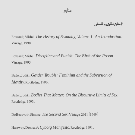
منابع
۱) منابع نظری و فلسفی
Foucault, Michel.
.
The History of Sexuality, Volume 1: An Introduction
Vintage, 1990.
Foucault, Michel.
.
Discipline and Punish: The Birth of the Prison
Vintage, 1995.
Butler, Judith.
Gender Trouble: Feminism and the Subversion of
. Routledge, 1990.
Identity
Butler, Judith.
.
Bodies That Matter: On the Discursive Limits of Sex
Routledge, 1993.
De Beauvoir, Simone.
. Vintage, 2011 [1949]
The Second Sex
Haraway, Donna.
. Routledge, 1991.
A Cyborg Manifesto