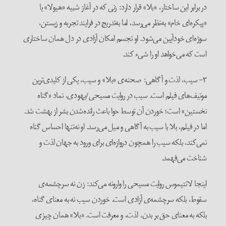
در برابر این ساختار، «بلا» قرار دارد: زنی که در آغاز شبیه «هیولا» یا
«پیکره‌ای خام» به‌نظر می‌رسد، اما به‌تدریج در فرایند تجربه و زیستن،
سوژه‌ای خودآیین می‌شود. او تجسم امکان آزادی در دل همان ساختاری
است که می‌خواهد او را شیء کند.
۳- سیب، لذت و آگاهی: صحنه‌ی «بلا» و سیب، یکی از کلیدی‌ترین
موتیف‌های فیلم است. سیب در روایت مسیحی/یهودی، نماد «گناه
نخستین» است؛ خوردن آن توسط حوا باعث رانده‌شدن بشر از بهشت شد.
اما در فیلم، بلا با سیب به آگاهی و میل می‌رسد. او نه‌تنها احساس گناه
نمی‌کند، بلکه سیب را همچون دروازه‌ای برای ورود به جهان لذت و
شناخت می‌فهمد.
اینجا لانتیموس روایت مسیحی را وارونه می‌کند: زن نه سرچشمه‌ی
سقوط، بلکه سرچشمه‌ی آزادی است. خوردن سیب نه به معنای گناه،
بلکه به معنای حق بر بدن، لذت، و معرفت است. «بلا» همان چیزی