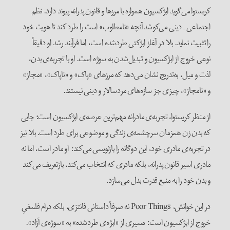
کریستوا می‌گوید ابژکسیون همواره با مرزها و قانون پدرانه پیوند دارد. نظم
اجتماعی ـ دینی می‌کوشد آنچه «نامطلوب» است را طرد کند تا هویت خود
را تثبیت نماید. بلا در آغاز ابژکتی طردشده است، اما فرآیند رشد او دقیقاً
نوعی خروج از ابژکسیون و تبدیل‌شدن به سوژه است. او با تجربه‌ی بدن،
لذت و میل، به‌تدریج نشان می‌دهد که مرزهای «پاک» و «ناپاک»، «مجاز»
و «نامجاز»، چیزی جز سازه‌های مردسالار و دینی نیستند.
از منظر کریستوا، تجربه‌ی مادرانه مهم‌ترین عرصه‌ی ابژکسیون است؛ جایی
که بدن زن همزمان سرچشمه‌ی زندگی و موضوعی برای طرد است. بلا نیز
در تجربه‌ی مادری خود، این دوگانه را بازنویسی می‌کند: او مادر است، اما نه
مادری اسیر قانون پدرانه، بلکه مادری که انتخاب می‌کند، بازتعریف می‌کند
و بدن خود را به منبع قدرت بدل می‌سازد.
در این خوانش، Poor Things نه صرفاً داستانی فانتزی، بلکه درام فلسفیِ
خروج از ابژکسیون است: مسیری از «ابژه‌ی طردشده» به «سوژه‌ی آزاد».