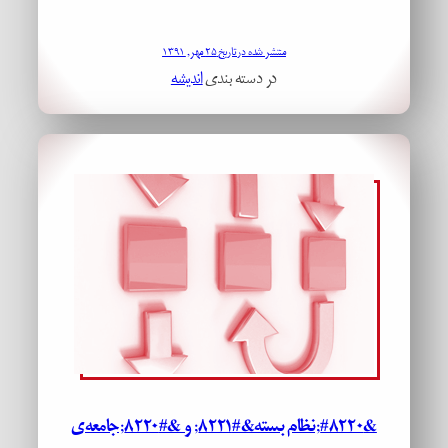
منتشر شده در تاریخ ۲۵ مهر, ۱۳۹۱
در دسته بندی
اندیشه
&#۸۲۲۰;نظام بسته&#۸۲۲۱; و &#۸۲۲۰;جامعه­‌ی