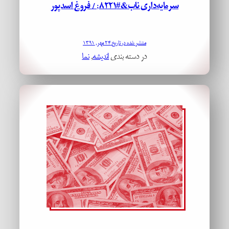
سرمایه‌­داری ناب&#۸۲۲۱; / فروغ اسدپور
منتشر شده در تاریخ ۲۴ مهر, ۱۳۹۱
در دسته بندی
اندیشه
, 
نما