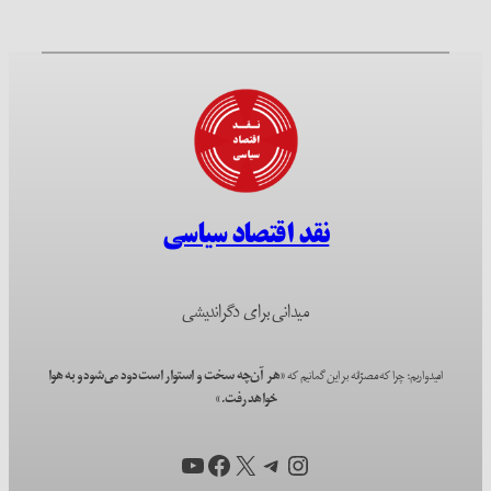
نقد اقتصاد سیاسی
میدانی برای دگراندیشی
امیدواریم؛ چرا که مصرّانه بر این گمانیم که
«هر آن‌چه سخت و استوار است دود می‌شود و به هوا
خواهد رفت.»
اینستاگرم
X
تلگرام
فیس‌بوک
یوتیوب