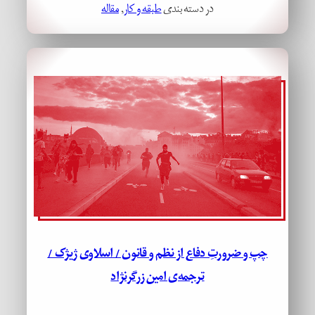
در دسته بندی
طبقه و کار
, 
مقاله
چپ و ضرورتِ دفاع از نظم و قانون / اسلاوی ژیژک /
ترجمه‌ی امین زرگرنژاد