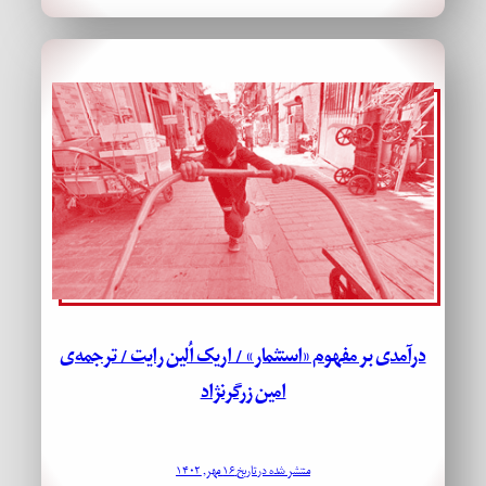
درآمدی بر مفهوم «استثمار» / اریک اُلین رایت / ترجمه‌ی
امین زرگرنژاد
منتشر شده در تاریخ ۱۶ مهر, ۱۴۰۲