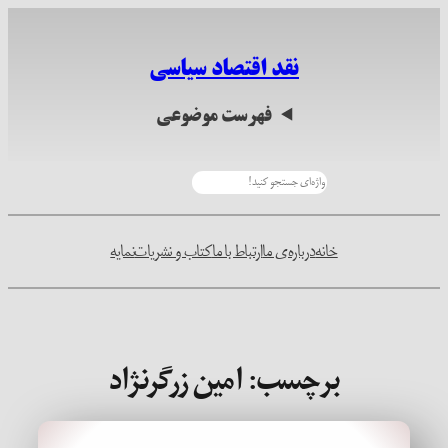
رفتن
به
نقد اقتصاد سیاسی
محتوا
فهرست موضوعی
جستجو
خانه
درباره‌ی ما
ارتباط با ما
کتاب و نشریات
نمایه
برچسب:
امین زرگرنژاد