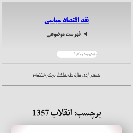
رفتن
به
نقد اقتصاد سیاسی
محتوا
فهرست موضوعی
جستجو
خانه
درباره‌ی ما
ارتباط با ما
کتاب و نشریات
نمایه
برچسب:
انقلاب 1357