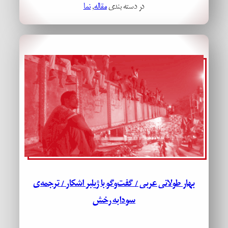
در دسته بندی
مقاله
, 
نما
بهار طولانی عربی / گفت‌وگو با ژیلبر اشکار / ترجمه‌ی
سودابه رخش