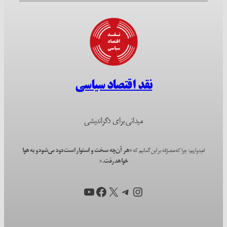
نقد اقتصاد سیاسی
میدانی برای دگراندیشی
امیدواریم؛ چرا که مصرّانه بر این گمانیم که
«هر آن‌چه سخت و استوار است دود می‌شود و به هوا
خواهد رفت.»
اینستاگرم
X
تلگرام
فیس‌بوک
یوتیوب