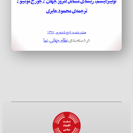
نولیبرالیسم، ریشه‌ی مسائل امروز جهان / جورج مونبیو /
ترجمه‌ی محمود حایری
منتشر شده در تاریخ ۵ شهریور, ۱۳۹۷
در دسته بندی
نظام جهانی
, 
نما