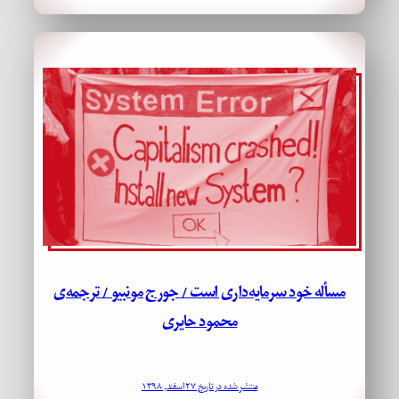
مسأله خود سرمایه‌داری است / جورج مونبیو / ترجمه‌ی
محمود حایری
منتشر شده در تاریخ ۲۷ اسفند, ۱۳۹۸