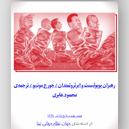
رهبران پوپولیست و ابرثروتمندان / جورج مونبیو / ترجمه‌ی
محمود حایری
منتشر شده در تاریخ ۱۸ تیر, ۱۳۹۹
در دسته بندی
جهان
, 
نظام جهانی
, 
نما