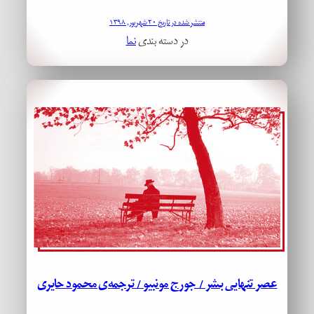
منتشر شده در تاریخ ۲۰ شهریور, ۱۳۹۸
در دسته بندی
نما
عصر تنهایی بشر / جورج مونبیو / ترجمه‌ی محمود حایری