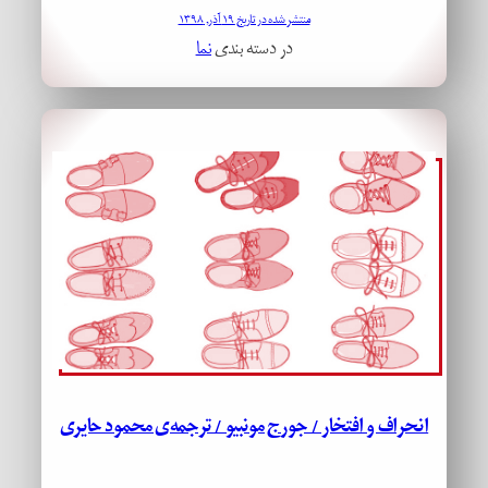
منتشر شده در تاریخ ۱۹ آذر, ۱۳۹۸
در دسته بندی
نما
انحراف و افتخار / جورج مونبیو / ترجمه‌ی محمود حایری