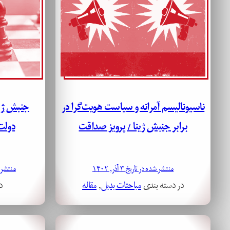
ناسیونالیسم آمرانه و سیاست هویت‌گرا در
جنبش ژین
برابر جنبش ژینا / پرویز صداقت
دولت
منتشر شده در تاریخ ۳ آذر, ۱۴۰۲
منتشر شده د
در دسته بندی
مباحثات بدیل
, 
مقاله
د