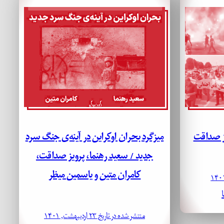
یز صداقت
میزگرد بحران اوکراین در آینه‌ی جنگ سرد
جدید / سعید رهنما، پرویز صداقت،
کامران متین و یاسمین میظر
منتشر شده در تاریخ ۲۳ اردیبهشت, ۱۴۰۱