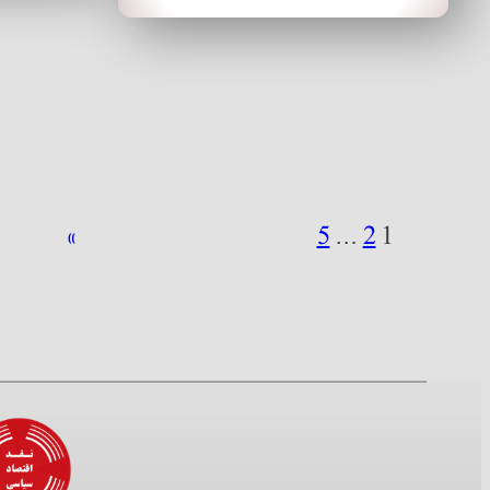
»
5
…
2
1