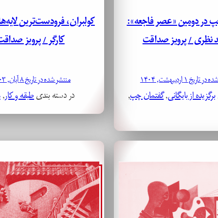
پ در دومین «عصر فاجعه»:
کولبران، فرودست‌ترین لایه‌ه
د نظری / پرویز صداقت
کارگر / پرویز صداقت
تاریخ ۱ اردیبهشت, ۱۴۰۴
منتشر شده در تاریخ ۸ آبان, ۱۴۰۳
برگزیده از بایگانی
, 
گفتمان چپ
, 
در دسته بندی
طبقه و کار
, 
م