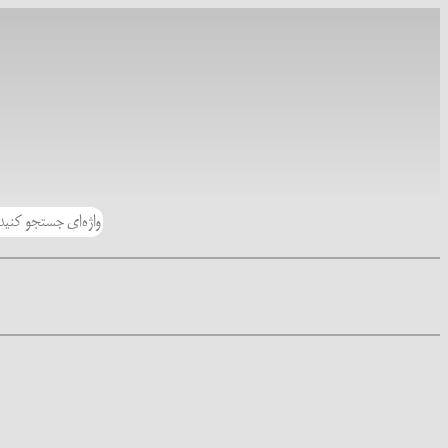
رفتن
به
محتوا
جستجو