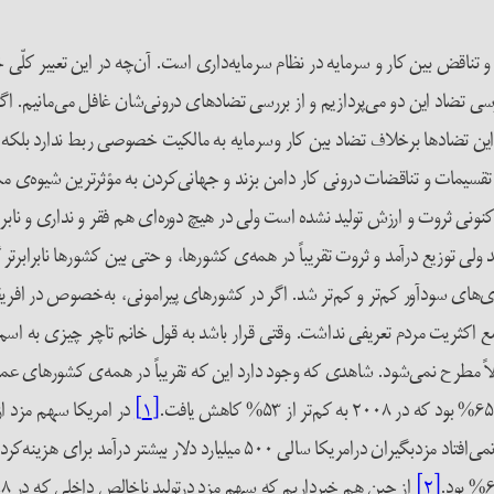
اقض بین کار و سرمایه در نظام سرمایه‌داری است. آن‌چه در این تعبیر کلّی خط
رسی تضاد این دو می‌پردازیم و از بررسی تضادهای درونی‌شان غافل می‌مانیم. اگ
ن تضادها برخلاف تضاد بین کار وسرمایه به مالکیت خصوصی ربط ندارد بلکه به
ین تقسیمات و تناقضات درونی کار دامن بزند و جهانی‌کردن به مؤثرترین شیوه‌ی
 کنونی ثروت و ارزش تولید نشده است ولی در هیچ دوره‌ای هم فقر و نداری و نابر
 ولی توزیع درآمد و ثروت تقریباً در همه‌ی کشورها، و حتی بین کشورها نابرابرتر
ی‌های سودآور کم‌تر و کم‌تر شد. اگر در کشورهای پیرامونی، به‌خصوص در اف
ع اکثریت مردم تعریفی نداشت. وقتی قرار باشد به قول خانم تاچر چیزی به اسم
 مطرح نمی‌شود. شاهدی که وجود دارد این که تقریباً در همه‌ی کشورهای عمد
[۱]
[۲]
از چین هم خبرداریم که سهم مزد درتولید ناخالص داخلی که در ۱۹۹۸ معادل ۵۳% بود در ۲۰۰۵ به ۴۱.۴% کاهش یافت.