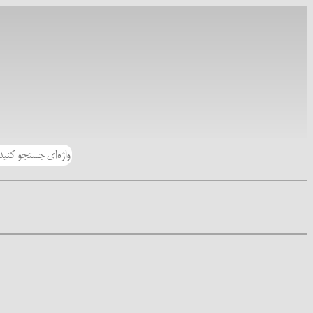
رفتن
به
محتوا
جستجو