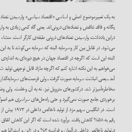
به یک تعبیرموضوع اصلی و اساسی «اقتصاد سیاسی» وارسیدن تضاد و تن
یگانه و فاقد تناقض و تضادهای درونی‌اند. یعنی گاه کمی زیادی به وا
دراین یادداشت وارسیدن تضادهای درونی طبقه‌ی کارگر است. منشاء ای
می‌شود. در تقابل بین کار وسرمایه البته که سرمایه می‌کوشد تا به ا
البته این است که اگرچه در اقتصاد جهان در هیچ دوره‌ای به اندازه‌ی
می‌خواهم به این نکته اشاره کنم که اگرچه مازاد قابل توجهی تولید شد
آمد ـ یعنی انباشت سرمایه صورت گرفت ـ ولی فرصت‌های سرمایه‌گذار
مخاطره‌آمیزتر شد، درکشورهای متروپل نیز، نه به آن وخامت، ولی وض
برخوردی جامع صورت نمی‌گیرد و حتی راه‌حل‌های سراسری هم اصولاً
است. در انگلیس سهم مزد از تولید ناخالص داخلی در ۱۹۷۳ بیش از ۶۵% بود که در ۲۰۰۸ به کم‌تر از ۵۳% کاهش یافت.
درتولید ناخالص داخلی درآلمان و فرانسه ۴% و در ژاپن و استرالیا هم ۶% بود.