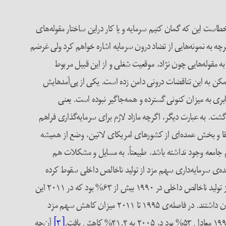
است این که گمان کنیم سرمایه و یا کار دراین ساختار مقوله‌های
رچه به نمونه‌هایی از تضاد درون سرمایه اشاره خواهم کرد ولی غرضم
 مقوله‌هایی چون نژاد، موقعیت شغلی و از این قبیل مربوط
 ممکن به این تناقضات درونی دامن زده است. یکی از پی‌آمدهایش
ابری به میزان کنونی گسترده و همه‌جاگیر نبوده است. یعنی
 گشت. به عبارت دیگر، اگرچه مازاد لازم برای سرمایه‌گذاری فراهم
ریقا و بخش عمده‌ای از کشورهای امریکای لاتین، وضع از همیشه
 جامعه وجود نداشته باشد، طبیعتاً، به مسایل و مشکلات هم
ه‌ی سرمایه‌داری سهم مزد از تولید ناخالص داخلی سقوط کرده
در امریکا سهم مزد از تولید ناخالص داخلی در ۱۹۹۰ بیش از ۶۳% بود که در ۲۰۱۱ این
رقم به ۵۸% کاهش یافت. برآورد شده است که اگر این کاهش اتفاق نمی‌افتاد مزدبگیران درامریکا سالی ۵۰۰ میلیارد دلار بیشتر درآمد برای هزینه‌کردن داشتند. در فاصله‌ی ۱۹۹۵ تا ۲۰۱۱ میزان کاهش سهم مزد
[۳]
آن‌چه