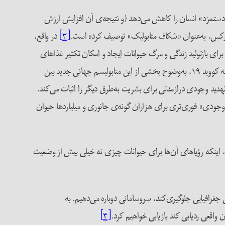
 دستمزد» انسان را کاهش می‌دهد (و نتیجه‌ی آن افزایش ارزش
ر مارکس، به‌عنوان «شکاف متابولیک» توصیف کرده است.
[۳]
در واقع،
رای بازتولید زندگی و مرگ حیوانات ایجاد و امکان تکثیر غذاهای
حیوانی را همچون وسیله‌ای برای امرار‌معاش برای بازتولید زندگی و کار انسانی فراهم می‌کند. بیماری‌های زئونوز (مشترک بین انسان و حیوان)، ازجمله کووید ۱۹، به‌وضوح بخشی از این متابولیسم جهانی جدید بین
 تهدید وجودی درازمدتی برای بشریت به‌طرق دیگر را اثبات می‌کند.
 وجودی» فوری‌تری برای هزاران گونه‌ی جانوری و میلیاردها حیوان
، اینکه رؤیاهای آن‌ها برای حیوانات چیزی نه خیلی بیش از وضعیت
جغرافیایی جلوگیری‌کند، سروسامانی دوباره می‌دهیم. به
ن واقعی ردیابی کند بازیابی خواهیم کرد.
[۴]