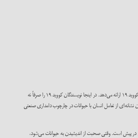
مقاله‌ی راب والاس، الکس لیبمن، لوئیس فرناندو چاوز و رودریک والاس («کووید ۱۹ و دورپیمایی‌های سرمایه») تحلیل مطلوبی از همه‌گیری فعلی کووید ۱۹ ارائه می‌دهد. در اینجا نویسندگان کووید ۱۹ را صرفاً نه
وان یک بحران در مورد حیوانات در نظام‌های غذایی ارزیابی نمی‌کنند. در عوض کووید ۱۹ به‌درستی به‌عنوان نشانه‌ای از تعامل انسان با حیوانات در چارچوب دامداری صنعتی
ادی در پیش است. وقتی صحبت از اندیشیدن به حیوانات می‌شود،