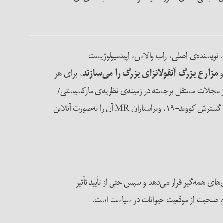
 نویسنده‌ی اصلی، راب والاس، اپیدمیولوژیست
و
مزارع بزرگ آنفولانزای بزرگ را می‌سازند
، برای هر
ری ضروری است. مانتلی ریویو در سال ۱۹۴۹ تأسیس شد و همچنان یکی از مجلات مستقل برجسته در زمینه‌ی نظریه‌ی مارکسیستی/
سوسیالیستی در ایالات متحده است. مقاله برای انتشار در شماره‌ی می ۲۰۲۰ آماده شد، اما با توجه به اهمیت آن برای درک همه‌گیری در حال گسترش کووید-۱۹، ویراستاران MR آن را به‌صورت آنلاین
های همه‌گیر قرار می‌دهد و سپس حتی از تأیید تأثیر
نگام صحبت از موقعیت حیوانات در سیاست است.