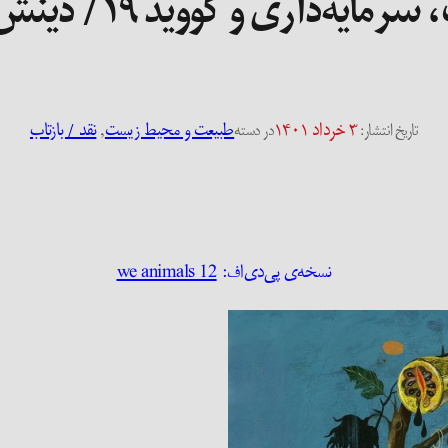
ایه‌داری و کووید ۱۹ / دینش وادیول
۳ خرداد ۱۴۰۱
طبیعت و محیط زیست
, 
نقد / بازتاب
تاریخ انتشار:
در دسته
نسخه‌ی پی‌دی‌اف:
we animals 12