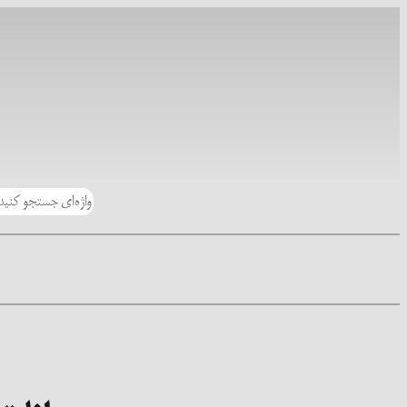
رفتن
به
محتوا
جستجو