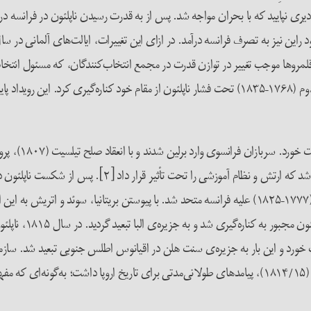
شاهزاده‌نشین آلمانی به کنفدراسیون راین پیوستند و امپراتور فرانتس دوم (۱۷۶۸–۱۸۳۵) تحت فشار ناپلئون 
خورد؛ ارتش‌های ائتل
س-بریتانیا شکست خورد و این بار به جزیره‌ی سنت هلن در اقیانوس اطلس جنوبی تبعید 
شاهزاده کلمانس ونزل فون مترنیخ (۱۷۷۳–۱۸۵۹)، در کنگره‌ی وین (۱۸۱۴/۱۵)، پیامدهای طولانی‌مدتی برای