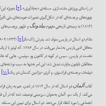
در راستای پروژه‌ی ملت‌سازی، مسئله‌ی «به‌یادآوری»،
[۳]
چهره‌های برجسته‌ای که در شکل‌گیری تصورات هویت‌های ملی تأثیرگذا
(۱۸۱۳) به زمینه‌ی تاریخی مفهوم
و ظهور برچسب‌های هوی
بیلدونگ
مادام دو استال در پاریس متولد شد. پدرش ژاک نکر
[۷]
(۱۷۳۲–۱۸۰۴)، بانکدار و دولتمرد سوئیسی، وزیر دارایی لوئی شانزدهم (۱۷۵۴–۱۷۹۳) بود و مادرش، سوزان کورشو
محافل ادبی پاریس به‌شمار می‌رفت. در سال ۱۷۸۶، آنه لوئیز با اریک ماگنوس استال فون هولشتاین
نخست در پاریس، سپس در کوپه در کانتون وو سوئیس، جایی که خانواده
مخالفان ناپلئون بناپارت تبدیل شد؛ این امر نه‌تنها به سبب نوشته‌ها
دیپلمات برجسته‌ی فرانسوی، و آنری-بنژامین کنستان دو ربک
[۱۱]
(۱۷۶۷–۱۸۳۰)، سیاستمدار و نو
کتاب
آلمان
می‌کند. از یک سو، آلمان به‌عنوان سرزمینی توصیف شده که در آن فردی
اجتماعی را مورد انتقاد قرار می‌دهد. دو استال برای تبیین این مسئله