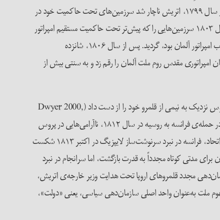
فرانسه متحد شده بودند، اما این ائتلاف، علی‌رغم موفقیت‌های اولیه، دیری نپایید که با بحران مواجه شد. پس از به قدرت رسیدن ناپلئون در فرانسه در سال ۱۷۹۹، اتریش ناچار شد سرزمین‌های تحت حاکمیت خود در
هلند را به فرانسه واگذار کند؛ سپس، در سال ۱۸۰۱، کرانه‌ی غربی رود راین نیز به تصرف فرانسه درآمد. در ازای این تغییرات، ایالت‌های آلمانی در سال ۱۸۰۳ سرزمین‌هایی را که پیش‌تر تحت حاکمیت مستقیم امپراتور
بودند، همراه با برخی املاک سابق کلیسا دریافت کردند. این تغییر در قلمروها موجب تغییر در توازن قدرت در مجمع انتخاب‌کنندگان، که مسئول انتخاب امپراتور آلمان بود، گردید. پس از سال ۱۸۰۶، شانزده
از مقام خود کناره‌گیری کرد. این رویداد پایان امپراتوری مقدس روم ملت آلمان را رقم زد و به سنتی بیش از
در همان سال، پروس در نبرد ینا-اورشتت از نیروهای فرانسوی شکست خورد. سربازان فرانسوی وارد برلین شدند و با انعقاد صلح تیلسیت (۱۸۰۷)، پروس نزدیک به نیمی از قلمرو خود را از دست داد (Dwyer 2000,
3). پس از این وقایع، یک جنبش گسترده‌ی اصلاحات در پروس آغاز شد که ارتش و نظام آموزشی را تحت تأثیر قرار داد [۲]. پس از شکست ناپلئون در حمله‌ی فرانسه به روسیه در سال ۱۸۱۲، ناآرامی‌هایی در پروس
رخ داد و پادشاه پروس، تحت فشار مردم، با تزار الکساندر اول روسیه (۱۷۷۷–۱۸۲۵) علیه فرانسه متحد شد. با پیوستن بریتانیا، سوئد و اتریش به این اتحاد، فرانسه در نبرد سرنوشت‌ساز لایپزیگ در اکتبر ۱۸۱۳ شکست
افی در اوایل سال ۱۸۱۴ وارد پاریس شدند و ناپلئون مجبور به کناره‌گیری شد و به جزیره‌ی البا تبعید گردید. در سال ۱۸۱۵، ناپلئون برای مدتی کوتاه مجدداً به قدرت بازگشت، اما سرانجام در نبرد
شد. سازمان‌دهی مجدد قلمروهای اروپا تحت هدایت وزیر خارجه‌ی اتریش،
 تاریخ اروپا داشت؛ به‌گونه‌ای که مفهوم ملت به‌عنوان واحد اصلی سازمان‌دهی سیاسی، یعنی «دولت»،