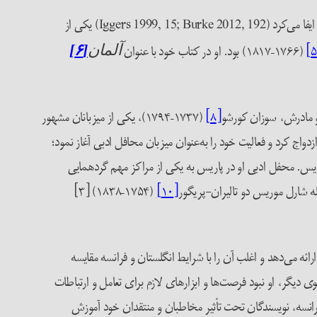
به‌ویژه این‌که یک ملت چگونه «جنبه‌هایی از گذشته‌ی خود را به یاد می‌آورد»، نقشی کلیدی ایفا می‌کرد (Iggers 1999, 15; Burke 2012, 192) یکی از
(۱۷۶۶–۱۸۱۷) بود. او در کتاب خود با عنوان
آلمان
[۶]
[۸]
(۱۷۳۷–۱۷۹۴)، یکی از میزبانان مشهور
ئدی، ازدواج کرد و فعالیت خود را به‌عنوان میزبان محافل ادبی آغاز نمود؛
ریس. محفل ادبی او در پاریس به یکی از مراکز مهم گردهمایی
مله شارل موریس دو تالیران-پریگور
[۱۰]
(۱۷۵۴–۱۸۳۸) [۳]
لیسی منتشر شد[۵]، تصویری دوگانه از آلمان و مردم آن ارائه می‌دهد و اغلب آن را با شرایط انگلستان و فرانسه مقایسه
 دیگر، او نبود فرصت‌ها و ابزارهای لازم برای تعامل و ارتباطات
ر فرانسه، نویسندگان تحت تأثیر مخاطبان و منتقدان خود آموزش