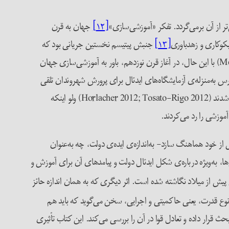
ر از آن برمی‌گردد. تفکر «آموزشی‌سازی»
[۱۲]
جهان به قرن
کوکاری و زهدباوری
[۱۳]
جنبش پیتیسم نخستین جریانی بود که
«آموزش حرفه‌ای و رویه‌های استاندارد گواهی‌نامه‌دهی برای معلمان و کتاب‌های درسی عمومی برای دانش‌آموزان را معرفی کرد» (Melton 2002, xiv) با این حال، در آغاز قرن نوزدهم، باور به آموزشی‌سازی جهان
س به‌منزله‌ی آزمایشگاه‌های ایدئال برای پرورش شهروندان تلقی
می‌شدند. بر اساس این مفروضات، مدارس به مکانی برای آموزش مدنی، ابزاری در جهت ملت‌سازی و وسیله‌ای برای تحقق مفهوم دولت-ملت بدل شدند (Horlacher 2012; Tosato-Rigo 2012) ولو اینکه
موزشی را رد می‌کردند.
ز خود هماهنگ سازد- به‌اندازه‌ی ایده‌ی دولت، چه به‌عنوان
، به‌ویژه درباره‌ی شکل ایدئال دولت و پیامدهای آن برای آموزش و
اطون است که حدود ۳۸۰ سال پیش از میلاد نگاشته شده است. اثر دیگری که به همان اندازه حائز
ن از دو نوع قدرت، یعنی حاکمیتی و اجرایی، سخن می‌گوید که باید هم
 قرار داده و تعادل قوا در آن را بررسی می‌کند. این کتاب تأثیری