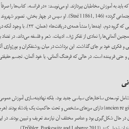
 باید به آموزش مخاطبان بپردازند. او می‌نویسد: «در فرانسه، کتاب‌ها را صرفاً
که مردم اغلب در انزوا زندگی می‌کنند، خود اثر باید جایگزین محافل اجتماعی گردد
«گروه نخست، ابژه‌های خارجی را منشأ همه‌ی ای
ن آلمانی‌ها را نمادی از تفکر ژرف، ادبیات، شعر و فلسفه می‌داند، در تضاد با
گی و فکری خود بر جای گذاشت. این برداشت در میان روشنفکران و بورژوازی آلم
 حتی فریبنده است، در حالی که فرهنگ آلمانی، یا خود آلمان، تجسم حقیقتی د
نی
لت-ملت‌سازی پس از کنگره‌ی وین در سال ۱۸۱۵ نه تنها شامل توسعه‌ی ساختارهای سیاسی جدید بود، بلکه نها
نوظهور تلقی می‌شدند. در حالی که دولت‌های پیشینِ رژیم کهن (ancien régime) دارای مرزهای مشخص 
ر حال شکل‌گیری بود و عناصر مختلف آن نیازمند تعریف و تبیین بودند. در این
Tröhler, Popkewitz and).