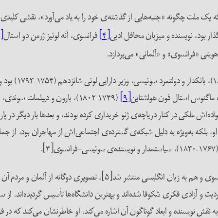
ر بود، نویسنده و میزبان محافل ادبی
[۴]
فرانسوی، آنه لوئیز ژرمن دو استال
[۵]
تی «فرانسوی» و «آلمانی» می‌پردازد.
[۹]
(۱۷۴۹–۱۸۰۲)، بارون و دیپلمات سو
‌اش ملکی در کنار دریاچه‌ی ژنو خریداری کرده بودند، و بعدها بار دیگر در پا
ی او، بلکه به‌ویژه به دلیل شبکه‌ی گسترده‌ی اجتماعی‌اش از مهاجران بود، از ج
یسنده‌ی سوئیسی-فرانسوی[۴].
دو استال که در سال ۱۸۱۳ در لندن، هم به زبان فرانسوی و هم به زبان انگ
ت و آزادی فکری شکوفا شده‌اند و بهترین دانشگاه‌ها تأسیس گردیده‌اند. از سوی
، به نقش نویسنده و ابعاد گوناگون آن اشاره می‌کند. او خاطرنشان می‌کند که د