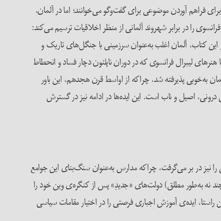
 برای فراهم آوردن موضوعی برای گفت‌وگو می‌خوانند؛ اما در آلمان،
» (Staël 1861, 146). او سپس در چهار بخش، تصویر شهروند فرانسوی را در برابر شهروند آلمانی از منظر اخلاقیات ترسیم می‌کند:
ده‌ها می‌دانند، در حالی که گروه دوم، ایده‌ها را منشأ همه‌ی دریافت‌ها» (همان، ۲۳). با وجود آنکه در این کتاب، آلمان اغلب به‌عنوان سرزمینی با جنگل‌های تاریک و
 هنرهای لیبرال فرانسوی که در دوران ناپلئون دچار فساد و انحطاط
ان به‌خوبی پذیرفته شد، چراکه از اواسط قرن هجدهم، این باور
رونی، اصیل و ناب است. این ایده‌ها در ادامه نیز در گسترش
دینه‌سازی آموزش عمومی را نیز در بر می‌گرفت، چراکه مدارس به‌عنوان سنگ‌بنای این جوامع
و تحت حاکمیت یک پادشاه بودند (هرچند نه به‌طور مطلق) دولت‌های «جدیدِ» پس از کنگره‌ی وین خود را
 راستا، ایده‌ی آموزش اجباری فرصتی را در اختیار مقامات سیاسی