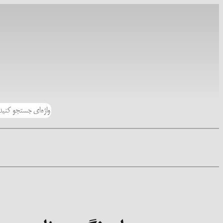
رفتن
به
محتوا
جستجو