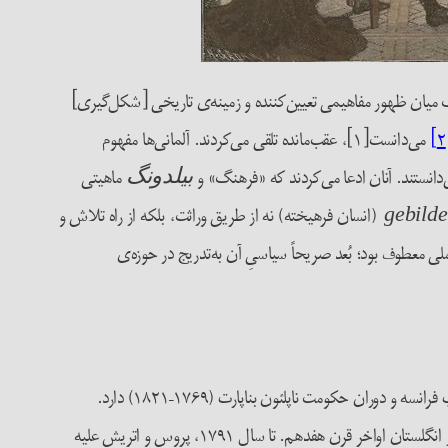
گ میان ظهور مفاهیمی تعیین‌کننده و زمینه‌ی تاریخی [شکل‌گیری]
[
می‌دانست[۱]، عقب‌مانده تلقی می‌کردند. آلمانی‌ها مفهوم
ی‌دانستند. آنان ادعا می‌کردند که «فرهنگ» و
ماهیتی
بیلدونگ
(انسان فرهیخته) نه از طریق وراثت، بلکه از راه تلاش و
gebild
ی معطوف بود؛ بُعد صریحاً سیاسیِ آن به‌تدریج در حوزه‌ی
به‌عنوان شکلی از خودسازی فرهنگی، ارتباطی تنگاتنگ با تغییرات سیاسی و سازماندهی مجدد جغرافیایی اروپا در پی انقلاب فرانسه و دوران حکومت ناپلئون بناپارت (۱۷۶۹–۱۸۲۱) دارد.
در بستر سیاسیِ کمابیش به همان اندازه پویایی تکامل یافت که مفهوم ادب و نزاکت در انگلستانِ اواخر قرن هفدهم. تا سال ۱۷۹۱، پروس و اتریش علیه