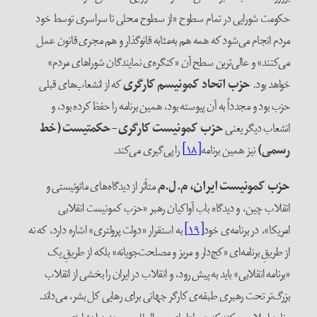
حکومت شورایی در تمام سطوح «از سطوح محلی تا سراسری توسط خود
مردم انجام می‌شود که همه هم به‌مثابه قانوگذار و هم مجری قانون عمل
می‌کنند» و عالی‌ترین سطح آن «کنگره‌ی نمایندگان شوراهای مردم»
خواهد بود.
حزب اتحاد کمونیسم کارگری
که از انشعاب‌های قبلی
حزب بود و مجدداً به آن پیوسته بود، همین برنامه را حفظ کرده بود، و
انشعاب دیگر یعنی
حزب کمونیست کارگری-حکمتیست (خط
رسمی)
نیز همین برنامه
[۱۸]
را پی‌گیری می‌کند.
حزب کمونیست ایران، م.ل.م
متأثر از دیدگاه‌های مائوئیستی و
انقلاب چین، و دیدگاه باب آواکیان رهبر «حزب کمونیست انقلابی
امریکا»، در برنامه‌ی خود
[۱۹]
به استقرار «دولت پرولتری» اشاره دارد، که نه
از طریقِ برنامه‌ای «کج‌دار و مریز و مصلحت‌جویانه» بلکه از طریقِ یک
«برنامه انقلابی» باید به پیش رود، و انقلاب در ایران را بخشی از انقلاب
بزرگ‌تر تحت رهبری طبقه‌ی کارگر جهانی برای رهایی کل بشر، می‌داند.