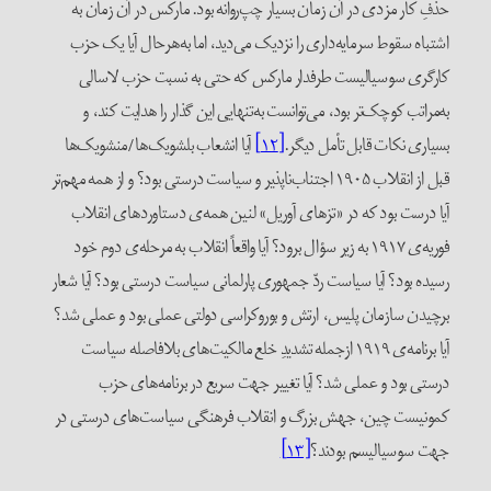
حذفِ کار مزدی در آن زمان بسیار چپ‌روانه بود. مارکس در آن زمان به
اشتباه سقوط سرمایه‌داری را نزدیک می‌دید، اما به‌هرحال آیا یک حزب
کارگری سوسیالیست طرفدار مارکس که حتی به نسبت حزب لاسالی
به‌مراتب کوچک‌تر بود، می‌توانست به‌تنهایی این گذار را هدایت کند، و
بسیاری نکات قابل تأمل دیگر.
[۱۲]
آیا انشعاب بلشویک‌ها/منشویک‌ها
قبل از انقلاب ۱۹۰۵ اجتناب‌ناپذیر و سیاست درستی بود؟ و از همه مهم‌تر
آیا درست بود که در «تز‌های آوریل» لنین همه‌ی دستاوردهای انقلاب
فوریه‌ی ۱۹۱۷ به زیر سؤال برود؟ آیا واقعاً انقلاب به مرحله‌ی دوم خود
رسیده بود؟ آیا سیاست ردّ جمهوری پارلمانی سیاست درستی بود؟ آیا شعار
برچیدن سازمان پلیس، ارتش و بوروکراسی دولتی عملی بود و عملی شد؟
آیا برنامه‌ی ۱۹۱۹ ازجمله تشدیدِ خلع مالکیت‌های بلافاصله سیاست
درستی بود و عملی شد؟ آیا تغییر جهت سریع در برنامه‌های حزب
کمونیست چین، جهش بزرگ و انقلاب فرهنگی سیاست‌های درستی در
جهت سوسیالیسم بودند؟
[۱۳]