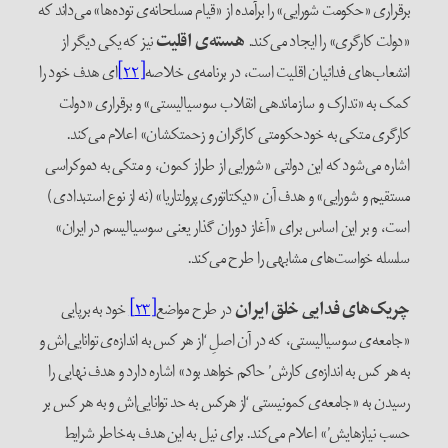
برقراری «حکومت شورایی» را برآمده از «قیام مسلحانه‌ی توده‌ها» می‌داند که
«دولت کارگری» را ایجاد می‌کند.
هسته‌ی اقلیت
نیز که یکی دیگر از
انشعاب‌های فدائیان اقلیت است، در برنامه‌ی خلاصه
[۲۲]
‌ای هدف خود را
کمک به «تدارک و سازماندهی انقلاب سوسیالیستی» و برقراری «دولت
کارگری متکی به خودحکومتی کارگران و زحمتکشان» اعلام می‌کند.
اشاره می‌شود که این دولتی «شورایی از طراز کمون، و متکی به دموکراسی
مستقیم و شورایی» و هدف آن «دیکتاتوری پرولتاریا» (نه از نوع استبدادی)
است، و بر این اساس برای «آغاز دوران گذار یعنی سوسیالیسم در ایران»
سلسله خواست‌های مشابهی را طرح می‌کند.
چریک‌های فدایی خلق ایران
در طرح مواضع
[۲۳]
خود به برپایی
«جامعه‌ی سوسیالیستی، که در آن اصلِ ‘از هر کس به اندازه‌ی توانایی‌اش و
به هر کس به اندازه‌ی کارش’ حاکم خواهد بود» اشاره دارد و هدف نهایی را
رسیدن به «جامعه‌ی کمونیستی ‘از هرکس به حد توانایی‌اش و به هر کس بر
حسب نیازهایش’» اعلام می‌کند. برای نیل به این هدف به‌خاطر شرایط