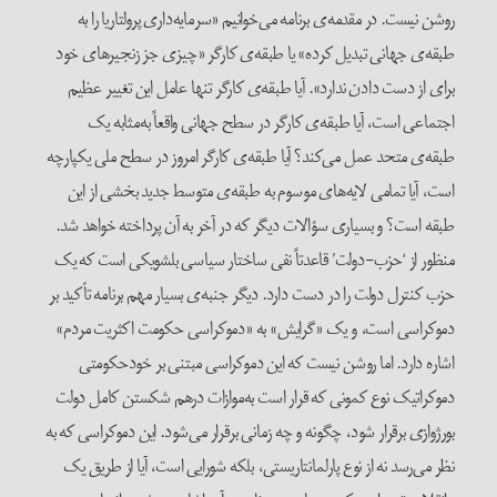
روشن نیست. در مقدمه‌ی برنامه می‌خوانیم «سرمایه‌داری پرولتاریا را به
طبقه‌ی جهانی تبدیل کرده» یا طبقه‌ی کارگر «چیزی جز زنجیرهای خود
برای از دست دادن ندارد». آیا طبقه‌ی کارگر تنها عامل این تغییر عظیم
اجتماعی است، آیا طبقه‌ی کارگر در سطح جهانی واقعاً به‌مثابه یک
طبقه‌ی متحد عمل می‌کند؟ آیا طبقه‌ی کارگر امروز در سطح ملی یکپارچه
است، آیا تمامی لایه‌های موسوم به طبقه‌ی متوسط جدید بخشی از این
طبقه است؟ و بسیاری سؤالات دیگر که در آخر به آن پرداخته خواهد شد.
منظور از ‘حزب-دولت’ قاعدتاً نفی ساختار سیاسی بلشویکی است که یک
حزب کنترل دولت را در دست دارد. دیگر جنبه‌ی بسیار مهم برنامه تأکید بر
دموکراسی است، و یک «گرایش» به «دموکراسی حکومت اکثریت مردم»
اشاره دارد. اما روشن نیست که این دموکراسی مبتنی بر خود‌حکومتی
دموکراتیک نوع کمونی که قرار است به‌موازات در‌هم شکستن کامل دولت
بورژوازی برقرار شود، چگونه و چه زمانی برقرار می‌شود. این دموکراسی که به
نظر می‌رسد نه از نوع پارلمانتاریستی، بلکه شورایی است، آیا از طریق یک