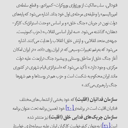
فئودالی، سلب مالکیت از بورژوازی بوروکرات-کمپرادور، و قطع سلطه‌ی
امپریالیسم» را وظیفه‌ی مرحله‌ی اول خود بداند. اشاره می‌شود که پایه‌های
دولت نوین در جریان «جنگ خلق» و بر اساس «وحدت استراتژیک کارگر-
دهقان» گذاشته می‌شود. «سه ابزار اساسی انقلاب» (حزب کمونیست،
جبهه‌ی متحد انقلابی، و ارتش خلق) انقلاب را هدایت می‌کنند. اشاره
می‌شود که به‌رغم تغییرات وسیعی که در ایران روی داده، «در ایران امکان
آغاز جنگ خلق از مناطق روستایی و پیشبرد جنگ درازمدت علیه دولت
مرکزی، وجود دارد.» تأکید می‌شود که «استراتژی قیام شهری در کشوری
مانند ایران محکوم به شکست است و حزب هم در روستاها و هم شهرها
جنگ را رهبری می‌کند.»
سازمان فدائیان (اقلیت)
که خود بخشی از انشعاب‌های مختلف
فدائیان اقلیت است در برنامه‌ی
[۲۰]
خود (همین برنامه تحت عنوان برنامه
سازمان چریک‌های فدایی خلق (اقلیت)
نیز منتشر شده
است
[۲۱]
) به‌عنوان کیفرخواست کارگران ایران علیه سرمایه‌داری خواستار