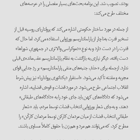
بودند، تصویب شد. این برنامه بحث‌های بسیار مفصلی را در عرصه‌های
مختلف طرح می‌کند:
از جمله در مورد ساختار حکومتی اشاره می‌کند که پرولتاریای روسیه قبل از
تسخیر قدرت به‌ناچار از پارلمانتاریسم بورژوایی استفاده می‌کرد، اما حال که
قدرت را در دست دارد و به نوعِ «دموکراسی والاتری در جمهوریِ شوراها»
دست یافته، دیگر نیازی به بازگشت به نظام پارلمانتاریسم عقب‌مانده‌ی قبلی
ندارد. ازجمله برای «حذفِ جنبه‌های منفی پارلمانتاریسم» بر ردِ جداییِ قوای
مجریه و مقننه تأکید می‌شود. «استقرارِ دیکتاتوری پرولتاریا» نیز پیش‌شرط
انقلاب اجتماعی طرح می‌شود. در مورد قضات و قوه‌ی قضاییه، اشاره
می‌شود که دادگاه‌های کهن باید جای خود را به «دادگاه‌های طبقاتی»
دهند، و به‌جای شعار بورژواییِ انتخاب قضات توسط مردم، باید «شعار
طبقاتیِ انتخاب قضات از میان مردمان کارکن توسط مردمان کارکُن» را
مطرح کرد، که می‌توانند هم مرد و هم زن با حقوق کاملاً مساوی باشند.