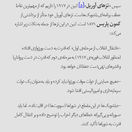
سپس «
تزهای آوریل
»
[۵]
لنین در ۱۹۱۷ را داریم که از مهم‌ترین نقاط
عطف برنامه‌ای بلشویک‌هاست. تز‌های آوریل خود متأثر از برداشتی از
کمون پاریس
۱۸۷۱ است. لنین در این تز‌ها از جمله به نکات زیر اشاره
می‌کند:
-«انتقال انقلاب از مرحله‌ی اول» که قدرت به دست بورژوازی افتاده
(منظور انقلاب فوریه‌ی ۱۹۱۷) به مرحله‌ی دوم که قدرت در دست پرولتاریا
و قشرهای تهی‌دست دهقانان خواهد بود.
-«هیچ حمایتی از دولت موقت بورژوا نباید کرد» و باید به‌عنوان یک دولت
سرمایه‌داری و امپریالیستی افشا شود.
-«بلشویک‌ها در این مقطع در شوراها (سوویت‌ها) در اقلیت‌اند»، اما باید
صبورانه و پی‌گیرانه خطاهای دیگر احزاب را توضیح داده و بر انتقال کامل
قدرت به شوراها تأکید کنند.