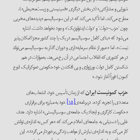
شورایی و مشارکتی» (در بخش دیگری «فمینیستی و زیست‌محیطی»)،
مطرح می‌کند، اما تأکید می‌کند که در این سوسیالیسم «پدیده‌های مخربی
چون ‘حزب-دولت’ و ‘دولت ایدئولوژیک’» وجود نخواهد داشت. اشاره
می‌شود که «بنای کامل سوسیالیسم در یک یا چند کشور مجزا امکان پذیر
نیست»، اما «عبور از نظام سرمایه‌داری و دوران گذار به سوسیالیسم می‌تواند
در هر کشوری که انقلاب اجتماعی در آن رخ می‌هد، به‌موازات در هم
شکستن کامل دولت بورژوازی و پی افکندن خودحکومتی دموکراتیک (نوع
کمون) فوراً آغاز شود.»
حزب کمونیست ایران
که از زمان تأسیس خود، انشعاب‌های
متعددی را تجربه کرده، دربرنامه‌ی
[۱۵]
خود به مبارزه برای برقراری
«حکومت کارگری و ایجاد یک جامعه‌ی سوسیالیستی» اشاره دارد. هدف
غایی را دستیابی به جامعه‌ای اعلام می‌کند که «هر کس به اندازه‌ی توانش
کار می‌کند و به اندازه‌ی نیازش از مواهب زندگی برخوردار می‌گردد». این