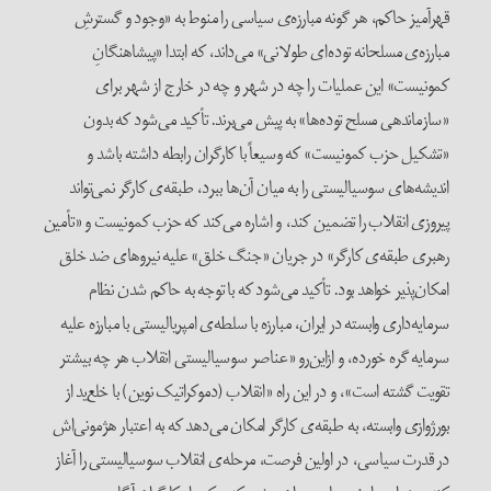
قهرآمیز حاکم، هر گونه مبارزه‌ی سیاسی را منوط به «وجود و گسترشِ
مبارزه‌ی مسلحانه توده‌ای طولانی» می‌داند، که ابتدا «پیشاهنگانِ
کمونیست» این عملیات را چه در شهر و چه در خارج از شهر برای
«سازماندهی مسلح توده‌ها» به پیش می‌برند. تأکید می‌شود که بدون
«تشکیل حزب کمونیست» که وسیعاً با کارگران رابطه داشته باشد و
اندیشه‌های سوسیالیستی را به میان آن‌ها ببرد، طبقه‌ی کارگر نمی‌تواند
پیروزی انقلاب را تضمین کند، و اشاره می‌کند که حزب کمونیست و «تأمین
رهبری طبقه‌ی کارگر» در جریان «جنگ خلق» علیه نیروهای ضد خلق
امکان‌پذیر خواهد بود. تأکید می‌شود که با توجه به حاکم شدن نظام
سرمایه‌داری وابسته در ایران، مبارزه با سلطه‌ی امپریالیستی با مبارزه علیه
سرمایه گره خورده، و از‌این‌رو «عناصر سوسیالیستی انقلاب هر چه بیشتر
تقویت گشته است»، و در این راه «انقلاب (دموکراتیک نوین) با خلع‌ید از
بورژوازی وابسته، به طبقه‌ی کارگر امکان می‌دهد که به اعتبار هژمونی‌اش
در قدرت سیاسی، در اولین فرصت، مرحله‌ی انقلاب سوسیالیستی را آغاز