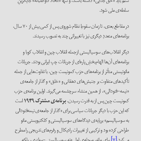
ستم باید «حق جدایی» داشته باشند، و تنها «اتحاد داوطلبانه» جایگزینِ
سلطه‌ی ملی شود.
در مقاطع بعدی، تا زمان سقوطِ نظام شوروی پس از کمی بیش از ۷۰ سال،
برنامه‌های متعددِ دیگری نیز با تغییراتی چند به تصویب رسیدند.
دیگر انقلاب‌های سوسیالیستی ازجمله انقلاب چین و انقلاب کوبا و
برنامه‌های آن‌ها الهام‌بخشِ پاره‌ای از جریانات چپ ایرانی بودند. جریانات
مائوئیستی متأثر از برنامه‌های حزب کمونیست چین، با تفاوت‌هایی از جمله
تأکید‌های متفاوت بر جنبش‌های دهقانی و «خلق» و گذار از جامعه‌ی
«نیمه-فئودالی»، از همین منشاء سرچشمه می‌گیرند. اولین برنامه‌ی حزب
کمونیست چین پس از به قدرت رسیدن،
برنامه‌ی مشترک ۱۹۴۹
است
که این حزب با دیگر جریانات سیاسی برای «گذار از جامعه‌ی نیمه‌فئودالی
به سوسیالیسم» برپایه‌ی دیدگاه‌های سوسیالیستی و کلکتیویستی مائو
طراحی کرده بود و ترکیبی از تغییرات رادیکال و رفرم‌های تدریجی را مطرح
می‌کرد.
[۷]
برای مائو، مرحله‌ی اول «نه سوسیالیستی-پرولتری، بلکه