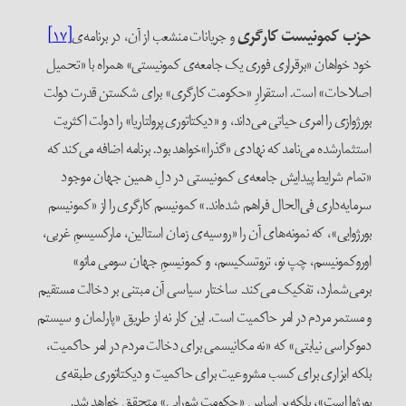
حزب کمونیست کارگری
و جریانات منشعب از آن، در برنامه‌ی
[۱۷]
خود خواهان «برقراری فوری یک جامعه‌ی کمونیستی» همراه با «تحمیل
اصلاحات» است. استقرارِ «حکومت کارگری» برای شکستن قدرت دولت
بورژوازی را امری حیاتی می‌داند، و «دیکتاتوری پرولتاریا» را دولت اکثریت
استثمارشده می‌نامد که نهادی «گذرا»خواهد بود. برنامه اضافه می‌کند که
«تمام شرایط پیدایش جامعه‌ی کمونیستی در دلِ همین جهان موجود
سرمایه‌داری فی‌الحال فراهم شده‌اند.» کمونیسم کارگری را از «کمونیسم
بورژوایی»، که نمونه‌های آن را «روسیه‌ی زمان استالین، مارکسیسمِ غربی،
اوروکمونیسم، چپ نو، تروتسکیسم، و کمونیسمِ جهان سومی مائو»
برمی‌شمارد، تفکیک می‌کند. ساختار سیاسی آن مبتنی بر دخالت مستقیم
و مستمر مردم در امر حاکمیت است. این کار نه از طریق «پارلمان و سیستم
دموکراسی نیابتی» که «نه مکانیسمی برای دخالت مردم در امر حاکمیت،
بلکه ابزاری برای کسب مشروعیت برای حاکمیت و دیکتاتوری طبقه‌ی
بورژوا است»، بلکه بر اساس «حکومت شورایی» متحقق خواهد شد.