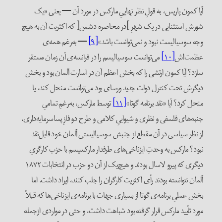
آیا کمون پاریس، به قولِ نظر نهاییِ مارکس در مورد آن — یعنی «یک
شورش استثنایی در یک شهرِ ]در محاصره دشمن[ که اکثریت آن به هیچ
وجه سوسیالیست نبود و نمی‌توانست باشد»
[۹]
— به‌رغم همه‌ی
عظمت‌اش
[۱۰]
می‌توانست سوسیالیسم را در فرانسه‌ی آن زمان مستقر
سازد؟ آیا کمون ارتشی را که بخش اعظم آن در اسارت آلمان بود و بخش
دیگرش تحت کنترل دولت جدید ورسای بود می‌توانست منحل کند، یا
منحل کرد؟ آیا «نقد برنامه گوتا»
[۱۱]
توسط مارکس، به‌رغمِ تمامیِ
جنبه‌های فلسفی و نظری و شیواییِ کلامی و طرح دو فازِ پساسرمایه‌داری،
از نظر سیاسی در آن مقطع از جنبش سوسیالیستی آلمان خود قابل‌نقد
نبود؟ مارکس به وحدتِ ایزناخی‌های طرفدار مارکسیسم با حزب کارگریِ
دیگری که پیرو لاسال بودند و هیچ‌یک از آن دو حزب در انتخابات ۱۸۷۲
آلمان نتوانسته بودند رأی اکثریت کارگران را جلب کنند، ایراد داشت. اما
بخش عملیِ برنامه‌ی گوتا از بسیاری جهات با برنامه‌ی ایزناخی‌ها که قبلاً
مورد تأیید مارکس قرار گرفته بود شباهت داشت، و حتی در مواردی ازجمله