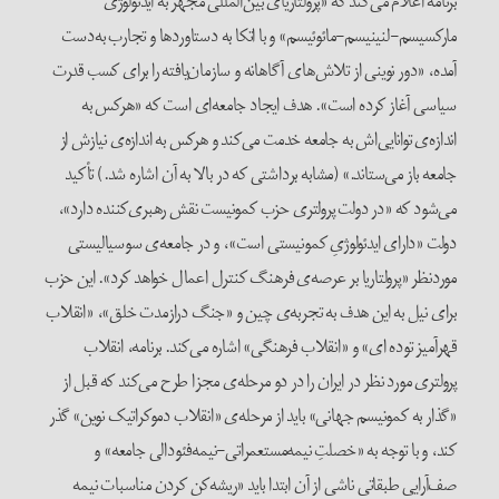
برنامه اعلام می‌کند که «پرولتاریای بین‌المللی مجهز به ایدئولوژی
مارکسیسم-لنینیسم-مائوئیسم» و با اتکا به دستاوردها و تجارب به‌دست
آمده، «دور نوینی از تلاش‌های آگاهانه و سازمان‌یافته را برای کسب قدرت
سیاسی آغاز کرده است». هدف ایجاد جامعه‌ای است که «هرکس به
اندازه‌ی توانایی‌اش به جامعه خدمت می‌کند و هرکس به اندازه‌ی نیازش از
جامعه باز می‌ستاند.» (مشابه برداشتی که در بالا به آن اشاره شد.)
تأکید
می‌شود که «در دولت پرولتری حزب کمونیست نقش رهبری‌کننده دارد»،
دولت «دارای ایدئولوژیِ کمونیستی است»، و در جامعه‌ی سوسیالیستی
موردنظر «پرولتاریا بر عرصه‌ی فرهنگ کنترل اعمال خواهد کرد». این حزب
برای نیل به این هدف به تجربه‌ی چین و «جنگ دراز‌مدت خلق»، «انقلاب
قهرآمیز توده ای» و «انقلاب فرهنگی» اشاره می‌کند. برنامه، انقلاب
پرولتری مورد نظر در ایران را در دو مرحله‌ی مجزا طرح می‌کند که قبل از
«گذار به کمونیسم جهانی» باید از مرحله‌ی «انقلاب دموکراتیک نوین» گذر
کند، و با توجه به «خصلتِ نیمه‌مستعمراتی-نیمه‌فئودالی جامعه» و
صف‌آرایی طبقاتی ناشی از آن ابتدا باید «ریشه‌کن کردن مناسبات نیمه