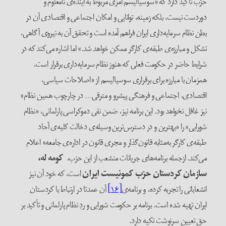
حزب تأکید دارد که «سوسیالیسم امری مربوط به آینده‌ی نامعلوم و
دوردست نیست، بلکه زمینه، توانایی و امکان اجتماعی و اقتصادی آن در
بطن نظام سرمایه‌داری ایران فراهم آمده است و تحقق آن به نیروی آگاهی،
تشکل و مبارزه‌ی طبقه‌ی کارگر ممکن خواهد شد.» اما اشاره می‌کند که در
شرایط حاضر در حکومت فعلی که هنوز نظام سرمایه‌داری برقرار است،
همزمان با مبارزه برای برقراری سوسیالیسم از «اصلاحات سیاسی،
اقتصادی، اجتماعی و فرهنگی پیشرو و مترقی… در چارچوب همین نظام»
نیز غافل نخواهد بود. این برنامه نیز، ضمن نفی دموکراسی پارلمانی، «نظام
شورایی» را «بهترین و در دسترس‌ترین وسیله‌ی دخالت کلیه‌ی آحاد
طبقه‌ی کارگر به‌مثابه قانون‌گذار و مجری قانون در اداره‌ی جامعه» اعلام
می‌کند. از‌جمله برنامه‌های جریانات منشعب از این حزب،
کومه له،
سازمان کردستان حزب کمونیست ایران
است، که خود آن نیز
انشعاباتی را تجربه کرده، و برنامه‌ی
[۱۶]
آن عمدتا در ارتباط با کردستان
ایران تهیه شده است. برنامه بر حکومت شورایی و ردِ نظام پارلمانی و تأکید بر
حق تعیین سرنوشت تکیه دارد.