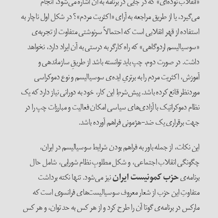
«انقلاب توده‌ای» که در جایی در برنامه به آن اشاره می‌شود، انجام
می‌گیرد، یا از طریق مراجعه به آرای «اکثریت مردم»؟ در شکل اول ناچار به
استفاده از قهر انقلابی است که احتمالاً سرنوشتی متفاوت از تجربه‌ی
«سوسیالیسم اردوگاهی» که راه کارگر به درستی به آن ایراد دارد، نخواهد
داشت. در صورت دوم، چپ باید توانسته باشد از طریقِ سازماندهی و
آموزش، اکثریت مردم را به برتریِ ایده‌ی سوسیالیسم و نوع دموکراسی
موردنظر قانع کرده باشد. پیش‌شرطِ این کار، خود به دورانی نیاز دارد که یک
نظام دموکراتیک با آزادی‌های سیاسی امکان فعالیت و مبارزات چپ را در
جهت برقراری یک ضد-هژمونی فراهم آورده باشد.
این نکات، از جمله باور به فراهم بودن شرایط سوسیالیسم در ایران،
چگونگی انقلاب اجتماعی، و شکل مطلوبِ نظام شورایی، شامل حال
برنامه‌ی
حزب کمونیست ایران
نیز می‌شود. تنها نکته‌ برداشت
متفاوتِ این حزب از شعار معروف سوسیالیست‌های فرانسوی است که
مارکس در برنامه‌ی گوتا آن را طرح کرد و از هر کس به حد توان، و هر کس