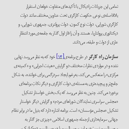
تمامی این جریانات رادیکال با تأکیدهای متفاوت خواهان استقرار
بلافاصله‌ی نوعی حکومت کارگری تحت عناوین مختلف مانند دولت
کارگریِ شورایی، دولت نوع کمون، دولت پرولتری، جمهوری شورایی، و
دیکتاتوری پرولتاریا، هستند و آن را فاز اول گذار به جامعه‌ی مورد انتظارِ
عاری از دولت و طبقه، می‌دانند.
سازمان
راه کارگر
در طرح برنامه‌ی
[۱۴]
خود که به نظر می‌رسد نهایی
نشده و در مواردی نظرات مختلف دو گرایشِ «هیئت اجرایی» و «کمیته‌ی
مرکزی» را منعکس می‌کند، به‌رغمِ ایجاد سردرگمی برای خواننده، به شکل
جامع‌تر و پیچیده‌تری به مسئله‌ی دولت کارگری و دیگر نکاتِ برنامه‌ای
برخورد می‌کند. چنین به نظر می‌رسد که یک بخش خواستار تشکیل
«مجلس سراسری نمایندگان شوراهای مردم» و گرایش دیگر خواستار
تشکیل «مجلس مؤسسان» است. برنامه اشاره دارد که بدیل ما در برابر نظام
جهانی سرمایه‌داری ازجمله جمهوری اسلامی «چیزی جز گذار به
سوسیالیسم نیست»، و این سوسیالیسم را «سوسیالیسم دموکراتیک،