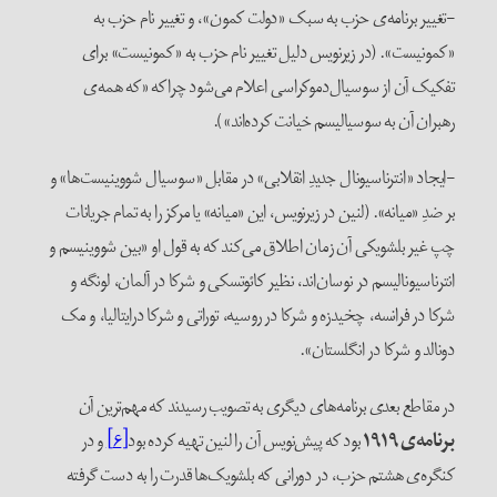
-تغییر برنامه‌ی حزب به سبک «دولت کمون»، و تغییر نام حزب به
«کمونیست». (در زیرنویس دلیل تغییر نام حزب به «کمونیست» برای
تفکیک آن از سوسیال‌دموکراسی اعلام می‌شود چراکه «که همه‌ی
رهبران آن به سوسیالیسم خیانت کرده‌اند»).
-ایجاد «انترناسیونال جدیدِ انقلابی» در مقابل «سوسیال شووینیست‌ها» و
بر ضدِ «میانه». (لنین در زیرنویس، این «میانه» یا مرکز را به تمام جریانات
چپ غیر بلشویکی آن زمان اطلاق می‌کند که به قول او «بین شووینیسم و
انترناسیونالیسم در نوسان‌اند، نظیر کائوتسکی و شرکا در آلمان، لونگه و
شرکا در فرانسه، چخیدزه و شرکا در روسیه، توراتی و شرکا درایتالیا، و مک
دونالد و شرکا در انگلستان».
در مقاطع بعدی برنامه‌های دیگری به تصویب رسیدند که مهم‌ترین آن
برنامه‌ی ۱۹۱۹
بود که پیش‌نویس آن را لنین تهیه کرده بود
[۶]
و در
کنگره‌ی هشتم حزب، در دورانی که بلشویک‌ها قدرت را به دست گرفته