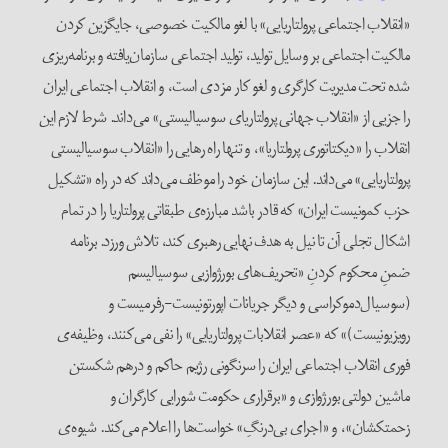
«انقلاب اجتماعی پرولتاریایی» با لغو مالکیت خصوصی، جایگزین کردن
مالکیت اجتماعی بر وسایل تولید، تولید اجتماعی سازمان‌یافته و برنامه‌ریزی
شده تحت مدیریت کارگری و لغو کار مزدی است، و انقلاب اجتماعی ایران
را جزیی از «انقلاب جهانی پرولتاریای سوسیالیستی» می‌داند. شرط لازم این
انقلاب را «دیکتاتوری پرولتاریا»، و تنها راه رهایی را «انقلاب سوسیالیستی
پرولتاریایی» می‌داند. این سازمان خود را موظف می‌داند که در راه «تشکیل
حزب کمونیست ایران» که قادر باشد مبارزه‌ی طبقاتی پرولتاریا را در تمام
اشکال تجلی آن تا نیل به هدف نهایی رهبری کند، تلاش ورزد. برنامه
ضمنِ محکوم کردنِ «تحریف‌های بورژوازیی سوسیالیسم
(سوسیال‌دموکراسی و دیگر جریانات اپورتونیست-رفرمیست و
رویزیونیست)» که «عصر انقلابات پرولتاریایی» را نفی می‌کنند، وظیفه‌ی
فوری انقلاب اجتماعی ایران را سرنگونی رژیم حاکم و درهم شکستن
ماشین دولتی بورژوازی و «برقراری حکومت شورایی کارگران و
زحمتکشان»، و «اجرای بی‌درنگِ» خواست‌ها را اعلام می‌کند. شیوه‌ی