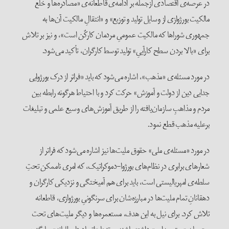
در عرصه‌ی اقتصادی ازجمله بر ادامه‌ی قاطعانه‌ی «مصادره‌ها و خلع
مالکیت بورژوازی از وسایل تولید و توزیع» و «انتقالِ مالکیت آن‌ها به
جمهوری شوراها که مالکیت عمومیِ مردمان کارکٌن است»، و نیز بر تلاش
برای «بالا بردن سطح کارآییِ» تولید توسط کارگران، تأکید می‌شود.
در مورد مسئله‌ی «مذهب»، اشاره می‌شود که باید «فرا‌تر از درک بورژوایی
جدایی دین از دولت و آموزش» حرکت کرد و با احتیاط هرگونه رابطه بین
مردم و مذاهبِ سازمان‌یافته را از طریق آموزش‌های وسیع علمی و تبلیغات
برعلیه مذهب قطع نمود.
در مورد «مسئله‌ی ملی» حقوق ملیت‌ها نیز اشاره می‌شود که فرا‌تر از
شعارهای برابری در نظام‌های بورژوا-دموکراتیک، که امری ناممکن تحتِ
سلطه‌ی امپریالیستی است، باید برای هم آمیختگی و نزدیکی کارگران و
دهقانانِ تمام ملیت‌ها در مبارزه‌شان برای سرنگونیِ بورژوازی، قاطعانه
تلاش کرد. برای نیل به این هدف، مستعمره‌ها و دیگر ملیت‌های تحت