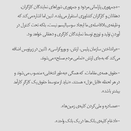
-«جمهوری پارلمانی مردود و جمهوری شوراهای نمایندگان کارگران،
دهقانان و کارگران کشاورزی استقرار می‌یابد». لنین اما اشاره می‌کند که
وظیفه‌ی بلافاصله‌ی ما ایجاد سوسیالیسم نیست، بلکه تحت کنترل در
آوردنِ تولید و توزیع توسط نمایندگان کارگری و دهقانی خواهد بود.
-«برانداختن سازمان پلیس، ارتش، و بوروکراسی». (لنین در زیرنویس اضافه
می‌کند که به‌جای ارتش «تمامی مردم مسلح» می‌شوند.
-حقوق همه‌ی مقامات، که همگی «به‌طور انتخابی» منصوب می‌شوند و
در هر لحظه «قابل‌عزل» هستند، «نباید از متوسط حقوق یک کارگرِ کارآمد
بیشتر باشد».
-«مصادره و ملی‌کردن کلیه‌ی زمین‌ها».
-«ادغامِ کلیه‌ی بانک‌ها در یک بانک واحد».