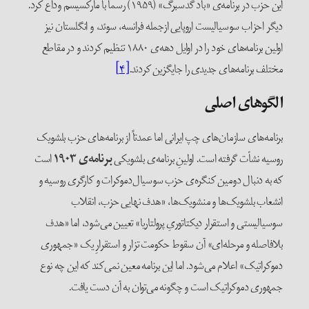
این حزب در برنامه‌ی «باد گُدسبرگ» (۱۹۵۹) رسماً با مارکسیسم وداع کرد.
دیگر احزاب سوسیالیست اروپایی ازجمله فرانسه، سوئد، و انگلستان نیز
اولین برنامه‌های خود را در اوایل دهه‌ی ۱۸۸۰ تنظیم کردند و در مقاطع
مختلف برنامه‌های جدیدی را جایگزین کردند.
[۴]
الگوهای اصلی
برنامه‌های سازمان‌های چپ ایرانی اما عمدتاً از برنامه‌های حزب بلشویک
روسیه نشأت گرفته است. اولینِ برنامه‌ی بلشویکی
برنامه‌ی ۱۹۰۳
است
که به دنبال دومین کنگره‌ی حزب سوسیال‌دموکرات و کارگری روسیه و
انشعاب بلشویک‌ها و منشویک‌ها، «هدف نهایی حزب، انقلاب
سوسیالیستی و استقرار دیکتاتوریِ پرولتاریا» تعیین می‌شود، اما «هدف
بلافاصله و مرحله‌ای» آن سقوط حکومت تزار و استقرارِ یک «جمهوری
دموکراتیک» اعلام می‌شود. اما این برنامه معین نمی‌کند که این چه نوع
جمهوری دموکراتیک است و چگونه می‌توان به آن دست یافت.