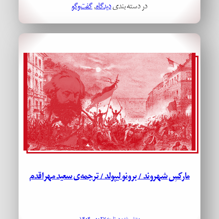
در دسته بندی
دیدگاه
, 
گفت‌وگو
مارکسِ شهروند / برونو لیپولد / ترجمه‌ی سعید مهراقدم