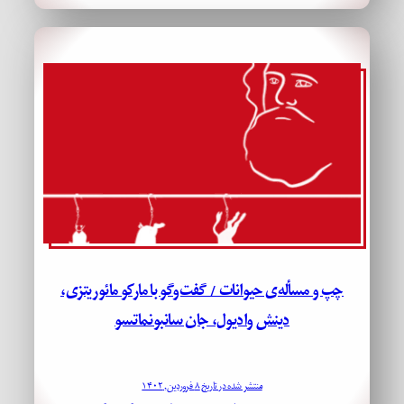
چپ و مسأله‌ی حیوانات / گفت‌وگو با مارکو مائوریتزی،
دینش وادیول، جان سانبونماتسو
منتشر شده در تاریخ ۸ فروردین, ۱۴۰۲