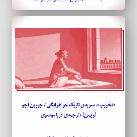
«تخریب»، سویه‌ی تاریک خواهرانگی / جورین (جو
فریمن) /ترجمه‌ی دریا موسوی