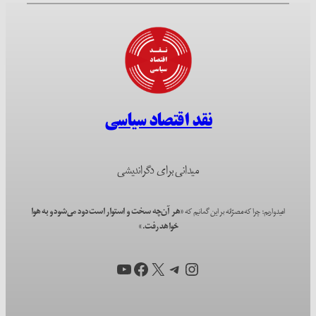
نقد اقتصاد سیاسی
میدانی برای دگراندیشی
امیدواریم؛ چرا که مصرّانه بر این گمانیم که
«هر آن‌چه سخت و استوار است دود می‌شود و به هوا
خواهد رفت.»
اینستاگرم
X
تلگرام
فیس‌بوک
یوتیوب