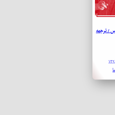
یس / ترجمه
ا