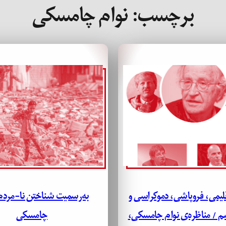
برچسب:
نوام چامسکی
لیمی، فروپاشی، دموکراسی و
به‌رسمیت شناختن نا-مردم 
 / مناظره‌ی نوام چامسکی،
چامسکی