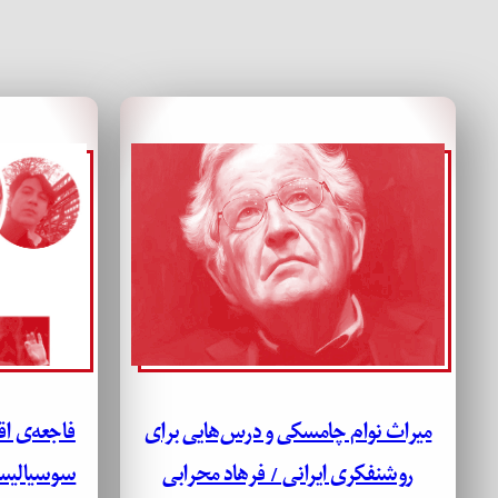
میراث نوام چامسکی و درس‌هایی برای
فاجعه‌ی اق
روشنفکری ایرانی / فرهاد محرابی
سوسیالیسم