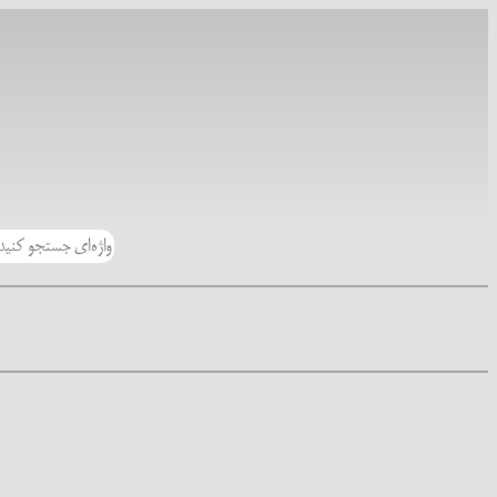
رفتن
به
محتوا
جستجو